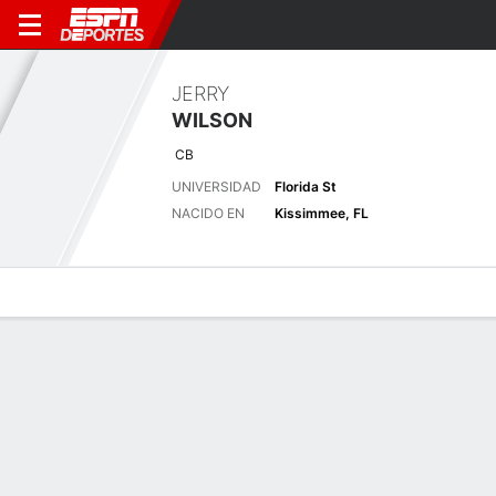
JERRY
WILSON
CB
UNIVERSIDAD
Florida St
NACIDO EN
Kissimmee, FL
Perfil de Jugador
Noticias
Estadísticas
Bio
Splits
Resumen
Últimas noticias
Ver Todo