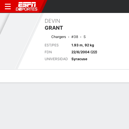
DEVIN
GRANT
Chargers
#38
S
EST/PES
1.93 m, 92 kg
FDN
22/6/2004 (22)
UNIVERSIDAD
Syracuse
Perfil de Jugador
Noticias
Estadísticas
Bio
Splits
Resumen
Próximo juego
Splits completos
SF
LAC
20/8
0-0
0-0