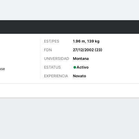
o
Más Deportes
EST/PES
1.96 m, 139 kg
FDN
27/12/2002 (23)
UNIVERSIDAD
Montana
ESTATUS
Activo
ase
EXPERIENCIA
Novato