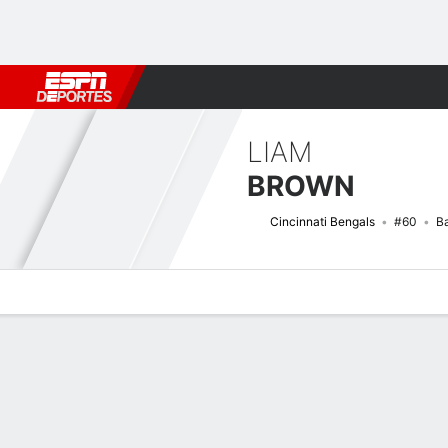
Fútbol
MLB
F. Americano
Básquetbol
WNBA
F1
Boxe
LIAM
BROWN
Cincinnati Bengals
#60
B
Perfil de Jugador
Noticias
Bio