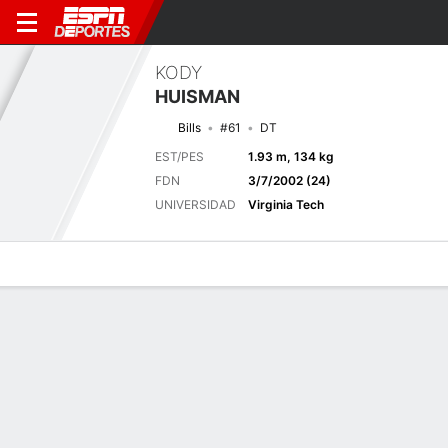
KODY
HUISMAN
Bills
#61
DT
EST/PES
1.93 m, 134 kg
FDN
3/7/2002 (24)
UNIVERSIDAD
Virginia Tech
Perfil de Jugador
Noticias
Estadísticas
Bio
Splits
Resumen
Próximo juego
Splits completos
CAR
BUF
15/8
1-0
0-0