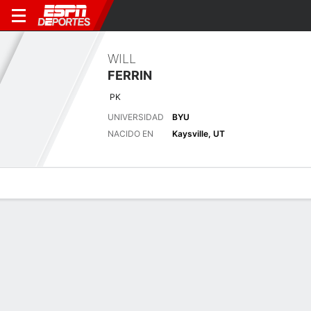
WILL
FERRIN
PK
UNIVERSIDAD
BYU
NACIDO EN
Kaysville, UT
Perfil de Jugador
Noticias
Estadísticas
Bio
Splits
Resumen
Últimas noticias
Ver Todo