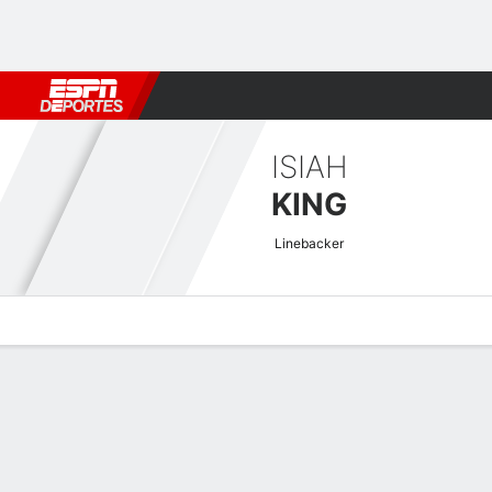
Fútbol
MLB
F. Americano
Básquetbol
WNBA
F1
Boxe
ISIAH
KING
Linebacker
Perfil de Jugador
Noticias
Estadísticas
Bio
Splits
Resumen