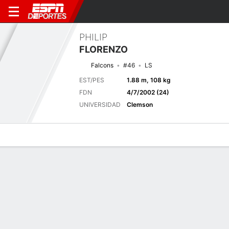
PHILIP
FLORENZO
Falcons
#46
LS
EST/PES
1.88 m, 108 kg
FDN
4/7/2002 (24)
UNIVERSIDAD
Clemson
Perfil de Jugador
Noticias
Bio
Próximo juego
DEN
ATL
14/8
0-0
0-0