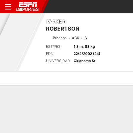
PARKER
ROBERTSON
Broncos
#36
S
EST/PES
1.8 m, 83 kg
FDN
22/4/2002 (24)
UNIVERSIDAD
Oklahoma St
Perfil de Jugador
Noticias
Estadísticas
Bio
Splits
Resumen
Próximo juego
Splits completos
DEN
ATL
14/8
0-0
0-0