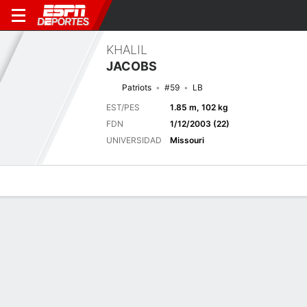
KHALIL
JACOBS
Patriots
#59
LB
EST/PES
1.85 m, 102 kg
FDN
1/12/2003 (22)
UNIVERSIDAD
Missouri
Perfil de Jugador
Noticias
Estadísticas
Bio
Splits
Resumen
Próximo juego
Splits completos
IND
NE
13/8
0-0
0-0