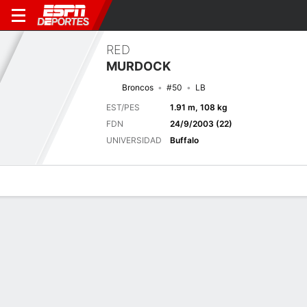
RED
MURDOCK
Broncos
#50
LB
EST/PES
1.91 m, 108 kg
FDN
24/9/2003 (22)
UNIVERSIDAD
Buffalo
Perfil de Jugador
Noticias
Estadísticas
Bio
Splits
Resumen
Próximo juego
Splits completos
DEN
ATL
14/8
0-0
0-0