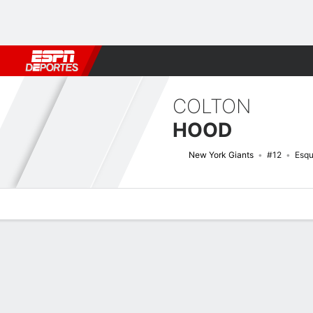
Fútbol
MLB
F. Americano
Básquetbol
WNBA
F1
Boxe
COLTON
HOOD
New York Giants
#12
Esqu
Perfil de Jugador
Noticias
Estadísticas
Bio
Splits
Resumen