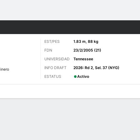
o
Más Deportes
EST/PES
1.83 m, 88 kg
FDN
23/2/2005 (21)
UNIVERSIDAD
Tennessee
INFO DRAFT
2026: Rd 2, Sel. 37 (NYG)
inero
ESTATUS
Activo
 de Juegos