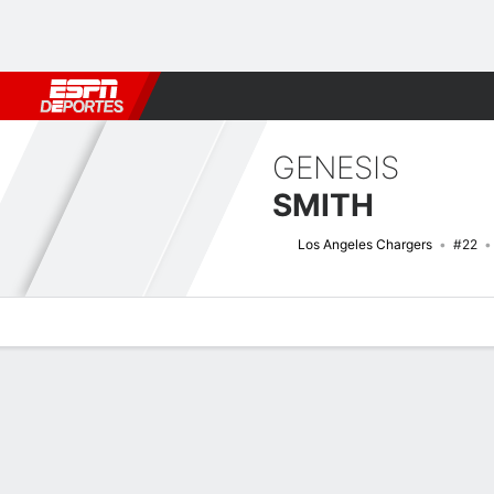
Fútbol
MLB
F. Americano
Básquetbol
WNBA
F1
Boxe
GENESIS
SMITH
Los Angeles Chargers
#22
Perfil de Jugador
Noticias
Estadísticas
Bio
Splits
Resumen