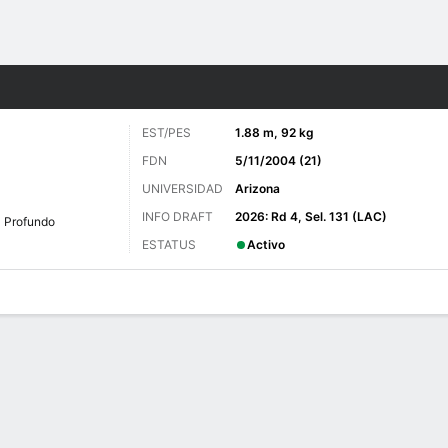
o
Más Deportes
EST/PES
1.88 m, 92 kg
FDN
5/11/2004 (21)
UNIVERSIDAD
Arizona
INFO DRAFT
2026: Rd 4, Sel. 131 (LAC)
Profundo
ESTATUS
Activo
 de Juegos