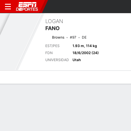
LOGAN
FANO
Browns
#97
DE
EST/PES
1.93 m, 114 kg
FDN
18/6/2002 (24)
UNIVERSIDAD
Utah
Perfil de Jugador
Noticias
Estadísticas
Bio
Splits
Resumen
Próximo juego
Splits completos
CLE
CHI
15/8
0-0
0-0