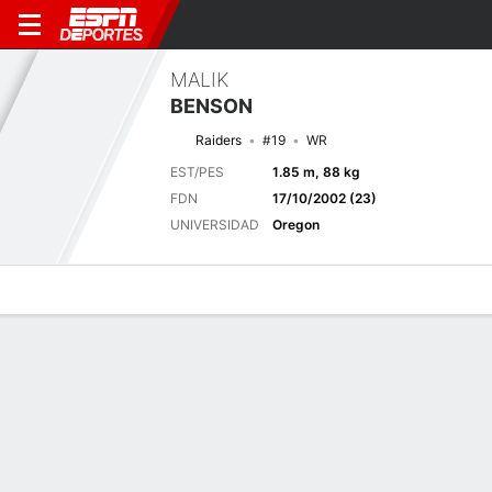
MALIK
BENSON
Raiders
#19
WR
EST/PES
1.85 m, 88 kg
FDN
17/10/2002 (23)
UNIVERSIDAD
Oregon
Perfil de Jugador
Noticias
Estadísticas
Bio
Splits
Resumen
Próximo juego
Splits completos
LV
HOU
20/8
0-0
0-0