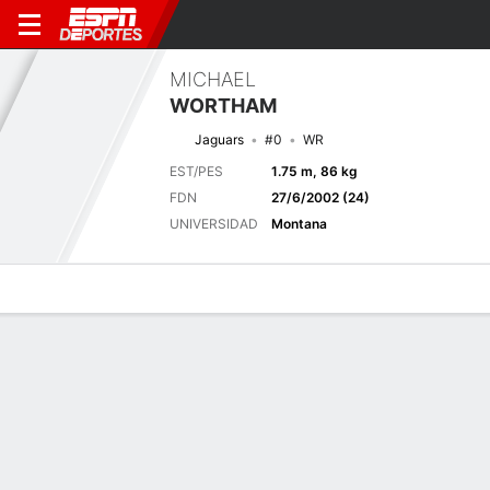
MICHAEL
WORTHAM
Jaguars
#0
WR
EST/PES
1.75 m, 86 kg
FDN
27/6/2002 (24)
UNIVERSIDAD
Montana
Perfil de Jugador
Noticias
Estadísticas
Bio
Splits
Resumen
Próximo juego
Splits completos
JAX
NO
15/8
0-0
0-0