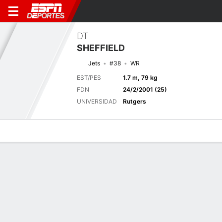
DT
SHEFFIELD
Jets
#38
WR
EST/PES
1.7 m, 79 kg
FDN
24/2/2001 (25)
UNIVERSIDAD
Rutgers
Perfil de Jugador
Noticias
Estadísticas
Bio
Splits
Resumen
Próximo juego
Splits completos
TB
NYJ
14/8
0-0
0-0