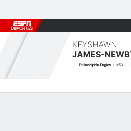
Fútbol
MLB
F. Americano
Básquetbol
WNBA
F1
Boxe
KEYSHAWN
JAMES-NEWB
Philadelphia Eagles
#50
L
Perfil de Jugador
Noticias
Estadísticas
Bio
Splits
Resumen