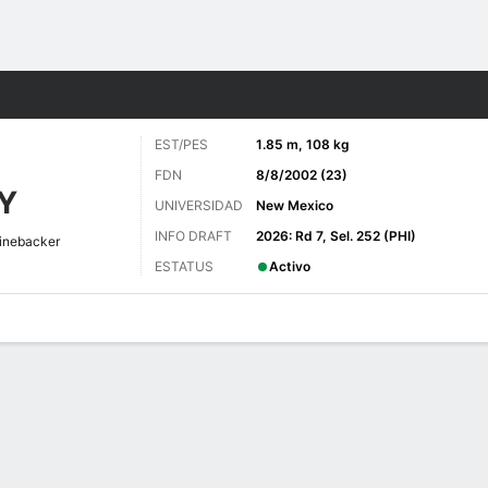
o
Más Deportes
EST/PES
1.85 m, 108 kg
FDN
8/8/2002 (23)
Y
UNIVERSIDAD
New Mexico
INFO DRAFT
2026: Rd 7, Sel. 252 (PHI)
inebacker
ESTATUS
Activo
 de Juegos