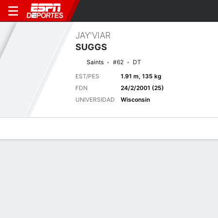
JAY'VIAR
SUGGS
Saints
#62
DT
EST/PES
1.91 m, 135 kg
FDN
24/2/2001 (25)
UNIVERSIDAD
Wisconsin
Perfil de Jugador
Noticias
Estadísticas
Bio
Splits
Resumen
Próximo juego
Splits completos
JAX
NO
15/8
0-0
0-0