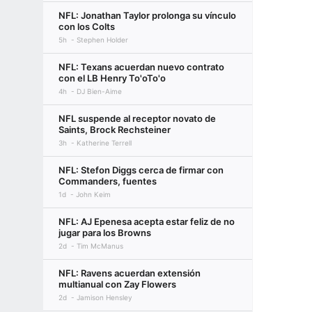
NFL: Jonathan Taylor prolonga su vínculo
con los Colts
5h
Stephen Holder
NFL: Texans acuerdan nuevo contrato
con el LB Henry To'oTo'o
4h
DJ Bien-Aime
NFL suspende al receptor novato de
Saints, Brock Rechsteiner
3h
Katherine Terrell
NFL: Stefon Diggs cerca de firmar con
Commanders, fuentes
1d
John Keim
NFL: AJ Epenesa acepta estar feliz de no
jugar para los Browns
2d
Tim McManus
NFL: Ravens acuerdan extensión
multianual con Zay Flowers
2d
Jamison Hensley