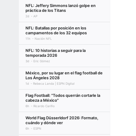
NFL: Jeffery Simmons lanzó golpe en
práctica de los Titans
2d
AP
NFL: Batallas por posición en los
campamentos de los 32 equipos
11h
Nación NFL
NFL: 10 historias a seguir para la
temporada 2026
3d
Eric Gómez
México, por su lugar en el flag football de
Los Ángeles 2028
1d
Rebeca Landa | ESPN Digital
Flag Football: "Todos querrán cortarle la
cabeza a México"
6h
Ricardo Cariño
World Flag Düsserldorf 2026: Formato,
cuándo y dónde ver
6h
ESPN