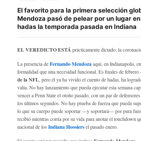
El favorito para la primera selección glo
Mendoza pasó de pelear por un lugar en 
hadas la temporada pasada en Indiana
EL VEREDICTO ESTÁ
prácticamente dictado; la coronación
Fernando Mendoza
La presencia de
aquí, en Indianapolis, e
formalidad que una necesidad funcional. Es finales de febrero
de la NFL
, pero él ya ha vivido el cuento de hadas, ha logra
valía. No hay lanzamiento que pueda ejecutar esta semana capaz
vencer a Penn State el otoño pasado, con un par de defensores 
los últimos segundos. No hay prueba de fuerza que pueda supe
lo que su cuerpo puede soportar —y soportará— por pura fuerz
recibió mientras corría por su vida para anotar el touchdown 
Indiana Hoosiers
nacional de los
el pasado enero.
Fernando Mendoza
El asunto está tan resuelto que incluso
—h