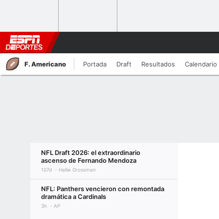
F. Americano
Portada
Draft
Resultados
Calendario
NFL Draft 2026: el extraordinario
ascenso de Fernando Mendoza
107d
Hallie Grossman
NFL: Panthers vencieron con remontada
dramática a Cardinals
3h
AP