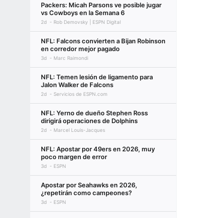
Packers: Micah Parsons ve posible jugar
vs Cowboys en la Semana 6
2d
Rob Demovsky | ESPN Digital
NFL: Falcons convierten a Bijan Robinson
en corredor mejor pagado
3d
Marc Raimondi
NFL: Temen lesión de ligamento para
Jalon Walker de Falcons
2d
Servicios de ESPN.com
NFL: Yerno de dueño Stephen Ross
dirigirá operaciones de Dolphins
2d
Marcel Louis-Jacques
NFL: Apostar por 49ers en 2026, muy
poco margen de error
3d
ESPN
Apostar por Seahawks en 2026,
¿repetirán como campeones?
3d
ESPN