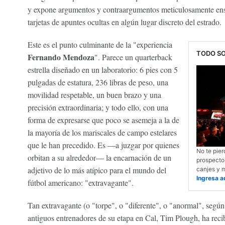
y expone argumentos y contraargumentos meticulosamente ens
tarjetas de apuntes ocultas en algún lugar discreto del estrado.
Este es el punto culminante de la "experiencia
TODO SO
Fernando Mendoza
". Parece un quarterback
estrella diseñado en un laboratorio: 6 pies con 5
pulgadas de estatura, 236 libras de peso, una
movilidad respetable, un buen brazo y una
precisión extraordinaria; y todo ello, con una
forma de expresarse que poco se asemeja a la de
la mayoría de los mariscales de campo estelares
que le han precedido. Es —a juzgar por quienes
No te pier
orbitan a su alrededor— la encarnación de un
prospectos
adjetivo de lo más atípico para el mundo del
canjes y m
Ingresa a
fútbol americano: "extravagante".
Tan extravagante (o "torpe", o "diferente", o "anormal", según
antiguos entrenadores de su etapa en Cal, Tim Plough, ha rec