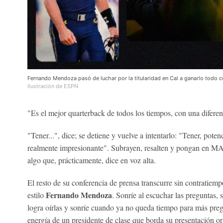
Fernando Mendoza pasó de luchar por la titularidad en Cal a ganarlo todo c
Ilustración de ESPN
"Es el mejor quarterback de todos los tiempos, con una diferen
"Tener...", dice; se detiene y vuelve a intentarlo: "Tener, pote
realmente impresionante". Subrayen, resalten y pongan en
algo que, prácticamente, dice en voz alta.
El resto de su conferencia de prensa transcurre sin contratiempo
Fernando Mendoza
estilo
. Sonríe al escuchar las preguntas, 
logra oírlas y sonríe cuando ya no queda tiempo para más preg
energía de un presidente de clase que borda su presentación or