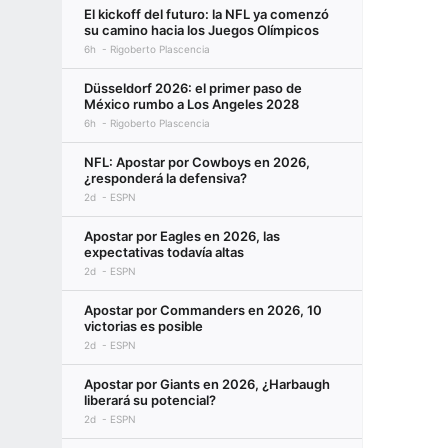
El kickoff del futuro: la NFL ya comenzó
su camino hacia los Juegos Olímpicos
6h
Rigoberto Plascencia
Düsseldorf 2026: el primer paso de
México rumbo a Los Angeles 2028
6h
Rigoberto Plascencia
NFL: Apostar por Cowboys en 2026,
¿responderá la defensiva?
2d
ESPN
Apostar por Eagles en 2026, las
expectativas todavía altas
2d
ESPN
Apostar por Commanders en 2026, 10
victorias es posible
2d
ESPN
Apostar por Giants en 2026, ¿Harbaugh
liberará su potencial?
2d
ESPN