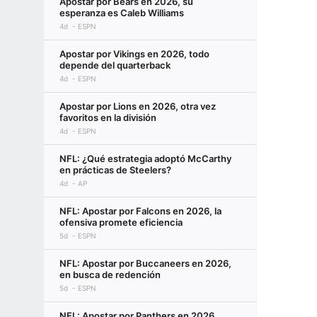
Apostar por Bears en 2026, su
esperanza es Caleb Williams
4d
ESPN
Apostar por Vikings en 2026, todo
depende del quarterback
4d
ESPN
Apostar por Lions en 2026, otra vez
favoritos en la división
4d
ESPN
NFL: ¿Qué estrategia adoptó McCarthy
en prácticas de Steelers?
4d
AP
NFL: Apostar por Falcons en 2026, la
ofensiva promete eficiencia
5d
ESPN
NFL: Apostar por Buccaneers en 2026,
en busca de redención
5d
ESPN
NFL: Apostar por Panthers en 2026,