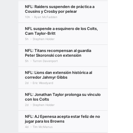
NFL: Raiders suspenden de práctica a
Cousins y Crosby por pelear
10h
Ryan McFadden
NFL suspende a esquinero de los Colts,
Cam Taylor-Britt
5h
Stephen Holder
NFL: Titans recompensan al guardia
Peter Skoronski con extensión
5h
Turron Davenport
NFL: Lions dan extensión histórica al
corredor Jahmyr Gibbs
2d
Eric Woodyard
NFL: Jonathan Taylor prolonga su vínculo
con los Colts
2d
Stephen Holder
NFL: AJ Epenesa acepta estar feliz de no
jugar para los Browns
4d
Tim McManus