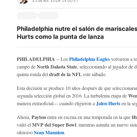
25 de abr, 2026, 19:00 ET
Philadelphia nutre el salón de mariscal
Hurts como la punta de lanza
PHILADELPHIA
Philadelphia Eagles
-- Los
volvieron a re
North Dakota State
campo de
, seleccionando al jugador de
draft de la NFL
quinta ronda del
este sábado.
Esta decisión se produce 10 años después de que seleccionara
Wen
segunda selección global en 2016. La turbulenta etapa de
Jalen Hurts
manera extraoficial— cuando eligieron a
en la se
Payton
Hu
Ahora,
entra en escena en una temporada en la que
MVP del Super Bowl
valió el
, mientras asimila un nuevo sis
Sean Mannion
ofensivo
.