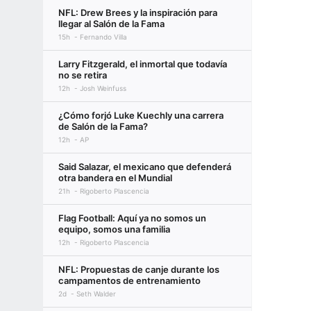
NFL: Drew Brees y la inspiración para
llegar al Salón de la Fama
15h
Fernando Villa
Larry Fitzgerald, el inmortal que todavía
no se retira
12h
Josh Weinfuss
¿Cómo forjó Luke Kuechly una carrera
de Salón de la Fama?
12h
AP
Said Salazar, el mexicano que defenderá
otra bandera en el Mundial
21h
Rigoberto Plascencia
Flag Football: Aquí ya no somos un
equipo, somos una familia
12h
Rigoberto Plascencia
NFL: Propuestas de canje durante los
campamentos de entrenamiento
2d
Seth Walder