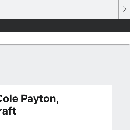
Cole Payton,
raft