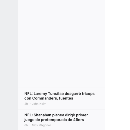
NFL: Laremy Tunsil se desgarró tríceps
con Commanders, fuentes
4h
John Keim
NFL: Shanahan planea dirigir primer
juego de pretemporada de 49ers
6h
Nick Wagoner