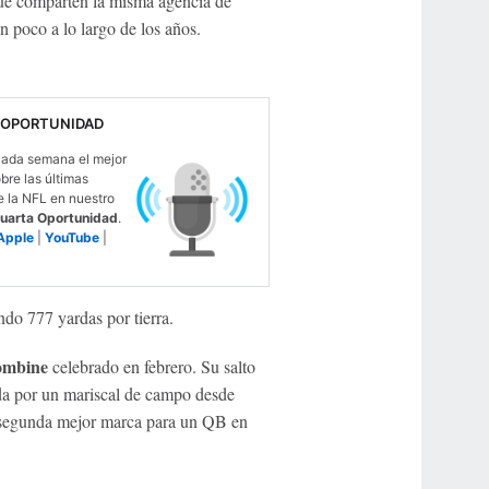
que comparten la misma agencia de
 poco a lo largo de los años.
 OPORTUNIDAD
ada semana el mejor
obre las últimas
e la NFL en nuestro
uarta Oportunidad
.
Apple
|
YouTube
|
do 777 yardas por tierra.
mbine
celebrado en febrero. Su salto
ada por un mariscal de campo desde
a segunda mejor marca para un QB en