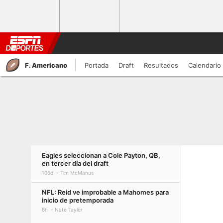
F. Americano
Portada
Draft
Resultados
Calendario
Eagles seleccionan a Cole Payton, QB,
en tercer día del draft
105d
Tim McManus
NFL: Reid ve improbable a Mahomes para
inicio de pretemporada
8h
Nate Taylor