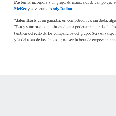
Payton
se incorpora a un grupo de mariscales de campo que a
McKee
Andy Dalton
y el veterano
.
Jalen Hurts
"
es un ganador, un competidor; es, sin duda, alg
"Estoy sumamente entusiasmado por poder aprender de él, abs
también del resto de los compañeros del grupo. Será una experi
y la del resto de los chicos—; no veo la hora de empezar a apr
 Online Privacy Policy
Interest-Based Ads
About Nielsen Measurement
You
Corrections
7-5050 or visit gamblinghelplinema.org (MA). Call 877-8-HOPENY/text HOPE
es. (18+ DC/KY/NH/PR/WY). Void in ONT. Eligibility restrictions apply. Terms: 
wager tax may apply in IL.
Copyright: © 2026 ESPN Enterprises, LLC. All rights reserved.