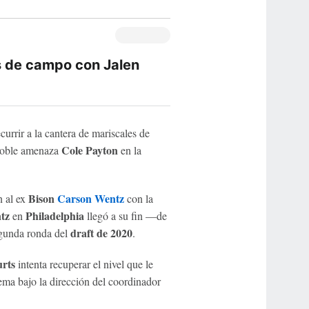
es de campo con Jalen
currir a la cantera de mariscales de
Cole Payton
 doble amenaza
en la
Bison
Carson Wentz
n al ex
con la
tz
Philadelphia
en
llegó a su fin —de
draft de 2020
gunda ronda del
.
rts
intenta recuperar el nivel que le
tema bajo la dirección del coordinador