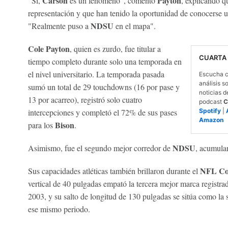
Carson
Payton
"Sí,
es un fenómeno", comentó
, explicando 
representación y que han tenido la oportunidad de conocerse un
NDSU
"Realmente puso a
en el mapa".
Cole Payton
, quien es zurdo, fue titular a
CUARTA
tiempo completo durante solo una temporada en
el nivel universitario. La temporada pasada
Escucha c
análisis s
sumó un total de 29 touchdowns (16 por pase y
noticias d
13 por acarreo), registró solo cuatro
podcast
C
intercepciones y completó el 72% de sus pases
Spotify
|
Amazon
Bison
para los
.
NDSU
Asimismo, fue el segundo mejor corredor de
, acumulan
NFL Co
Sus capacidades atléticas también brillaron durante el
vertical de 40 pulgadas empató la tercera mejor marca registr
2003, y su salto de longitud de 130 pulgadas se sitúa como l
ese mismo periodo.