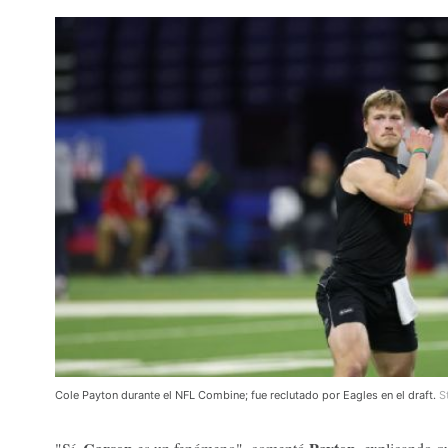
Cole Payton durante el NFL Combine; fue reclutado por Eagles en el draft.
S