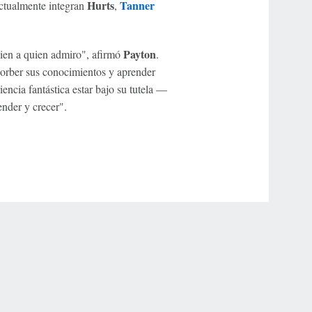
Hurts
Tanner
ctualmente integran
,
Payton
uien a quien admiro", afirmó
.
orber sus conocimientos y aprender
encia fantástica estar bajo su tutela —
ender y crecer".
r Privacy Choices
Contact Us
Disney Ad Sales Site
Work for ESPN
NY (467369) (NY). Call 888-789-7777/visit ccpg.org (CT), or visit
draftkings.com/sportsbook. On behalf of Boot Hill Casino (KS). Pass-thru of per