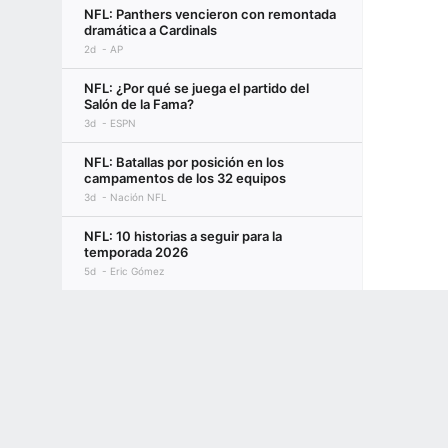
NFL: Panthers vencieron con remontada
dramática a Cardinals
2d
AP
NFL: ¿Por qué se juega el partido del
Salón de la Fama?
3d
ESPN
NFL: Batallas por posición en los
campamentos de los 32 equipos
3d
Nación NFL
NFL: 10 historias a seguir para la
temporada 2026
5d
Eric Gómez
México, por su lugar en el flag football de
Terms of Use
Privacy Policy
Your US State Privacy Rights
Children's
Los Ángeles 2028
3d
Rebeca Landa | ESPN Digital
GAMBLING PROBLEM? CALL 1-800-GAMBLER or 1-800-MY-RESET, (800) 32
www.mdgamblinghelp.org (MD), 1-800-981-0023 (PR). 21+ and present in most stat
Flag Football: "Todos querrán cortarle la
cabeza a México"
2d
Ricardo Cariño