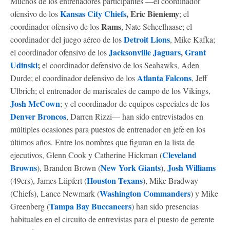
Muchos de los entrenadores participantes —el coordinador
Kansas City Chiefs
, Eric Bieniemy
ofensivo de los
; el
Rams
coordinador ofensivo de los
, Nate Scheelhaase; el
Detroit Lions
coordinador del juego aéreo de los
, Mike Kafka;
Jacksonville Jaguars
,
Grant
el coordinador ofensivo de los
Udinski
;
el coordinador defensivo de los Seahawks, Aden
Atlanta Falcons
Durde; el coordinador defensivo de los
, Jeff
Ulbrich; el entrenador de mariscales de campo de los Vikings,
Josh McCown
; y el coordinador de equipos especiales de los
Denver Broncos
, Darren Rizzi— han sido entrevistados en
múltiples ocasiones para puestos de entrenador en jefe en los
últimos años. Entre los nombres que figuran en la lista de
Cleveland
ejecutivos, Glenn Cook y Catherine Hickman (
Browns
New York Giants
Josh Williams
), Brandon Brown (
),
Houston Texans
(49ers), James Liipfert (
), Mike Bradway
Washington Commanders
(Chiefs), Lance Newmark (
) y Mike
Tampa Bay Buccaneers
Greenberg (
) han sido presencias
habituales en el circuito de entrevistas para el puesto de gerente