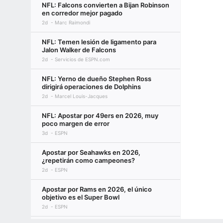
NFL: Falcons convierten a Bijan Robinson
en corredor mejor pagado
2d
Marc Raimondi
NFL: Temen lesión de ligamento para
Jalon Walker de Falcons
2d
Servicios de ESPN.com
NFL: Yerno de dueño Stephen Ross
dirigirá operaciones de Dolphins
2d
Marcel Louis-Jacques
NFL: Apostar por 49ers en 2026, muy
poco margen de error
3d
ESPN
Apostar por Seahawks en 2026,
¿repetirán como campeones?
2d
ESPN
Apostar por Rams en 2026, el único
objetivo es el Super Bowl
2d
ESPN