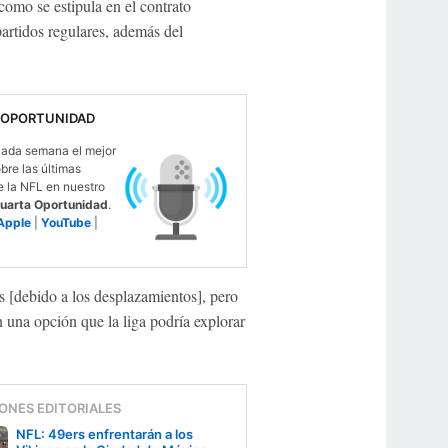
como se estipula en el contrato
partidos regulares, además del
 OPORTUNIDAD
ada semana el mejor
obre las últimas
e la NFL en nuestro
uarta Oportunidad
.
Apple
|
YouTube
|
 [debido a los desplazamientos], pero
 una opción que la liga podría explorar
ONES EDITORIALES
NFL: 49ers enfrentarán a los