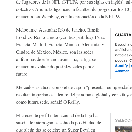
de Jugadores de la NFL (NFLPA por sus siglas en inglés), tal 
colectivo. Ahora, la liga tiene la facultad de programar los 10 
encuentro en Wembley, con la aprobación de la NFLPA.
Melbourne, Australia; Río de Janeiro, Brasil;
CUARTA
Londres, Reino Unido (con tres partidos); París,
Francia; Madrid, Francia; Múnich, Alemania; y
Escucha c
análisis s
Ciudad de México, México, son las sedes
noticias d
anfitrionas de este año; asimismo, la liga se
podcast
C
encuentra evaluando posibles sedes para el
Spotify
|
Amazon
futuro.
Mercados asiáticos como el de Japón "presentan complejidades
resultan importantes" dentro del panorama global y constituyen
como futura sede, señaló O'Reilly.
El creciente perfil internacional de la liga ha
SELECCI
suscitado interrogantes sobre la posibilidad de
que algún día se celebre un Super Bowl en