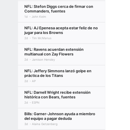
NFL: Stefon Diggs cerca de firmar con
Commanders, fuentes
1d
John Keim
NFL: AJ Epenesa acepta estar feliz de no
jugar para los Browns
2d
Tim McManus
NFL: Ravens acuerdan extensión
multianual con Zay Flowers
2d
Jamison Hensley
NFL: Jeffery Simmons lanzó golpe en
práctica de los Titans
2d
AP
NFL: Darnell Wright recibe extensión
histórica con Bears, fuentes
2d
ESPN
Bills: Garner-Johnson ayuda a miembro
del equipo a pagar deduda
3d
Alaina Getzenberg