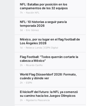
NFL: Batallas por posición en los
campamentos de los 32 equipos
7h
Nación NFL
NFL: 10 historias a seguir para la
temporada 2026
3d
Eric Gómez
México, por su lugar en el flag football de
Los Ángeles 2028
1d
Rebeca Landa | ESPN Digital
Flag Football: "Todos querrán cortarle la
cabeza a México"
2h
Ricardo Cariño
World Flag Düsserldorf 2026: Formato,
cuándo y dónde ver
2h
ESPN
El kickoff del futuro: la NFL ya comenzó
su camino hacia los Juegos Olímpicos
2h
Rigoberto Plascencia