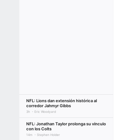
NFL: Lions dan extensión histórica al
corredor Jahmyr Gibbs
3h
Eric Woodyard
NFL: Jonathan Taylor prolonga su vínculo
con los Colts
14m
Stephen Holder