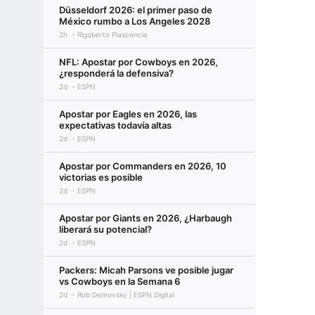
Düsseldorf 2026: el primer paso de
México rumbo a Los Angeles 2028
2h
Rigoberto Plascencia
NFL: Apostar por Cowboys en 2026,
¿responderá la defensiva?
2d
ESPN
Apostar por Eagles en 2026, las
expectativas todavía altas
2d
ESPN
Apostar por Commanders en 2026, 10
victorias es posible
2d
ESPN
Apostar por Giants en 2026, ¿Harbaugh
liberará su potencial?
2d
ESPN
Packers: Micah Parsons ve posible jugar
vs Cowboys en la Semana 6
2d
Rob Demovsky | ESPN Digital