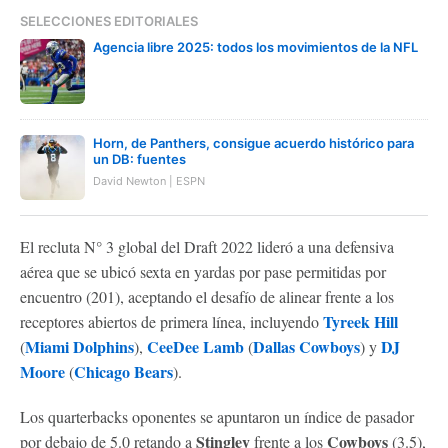
SELECCIONES EDITORIALES
Agencia libre 2025: todos los movimientos de la NFL
Horn, de Panthers, consigue acuerdo histórico para
un DB: fuentes
David Newton | ESPN
El recluta N° 3 global del Draft 2022 lideró a una defensiva
aérea que se ubicó sexta en yardas por pase permitidas por
encuentro (201), aceptando el desafío de alinear frente a los
Tyreek Hill
receptores abiertos de primera línea, incluyendo
Miami Dolphins
CeeDee Lamb
Dallas Cowboys
DJ
(
),
(
) y
Moore
Chicago Bears
(
).
Los quarterbacks oponentes se apuntaron un índice de pasador
Stingley
Cowboys
por debajo de 5.0 retando a
frente a los
(3.5),