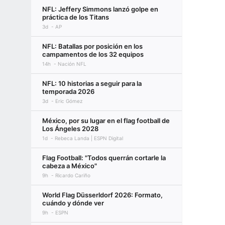
NFL: Jeffery Simmons lanzó golpe en
práctica de los Titans
3d
AP
NFL: Batallas por posición en los
campamentos de los 32 equipos
14h
Nación NFL
NFL: 10 historias a seguir para la
temporada 2026
3d
Eric Gómez
México, por su lugar en el flag football de
Los Ángeles 2028
1d
Rebeca Landa | ESPN Digital
Flag Football: "Todos querrán cortarle la
cabeza a México"
9h
Ricardo Cariño
World Flag Düsserldorf 2026: Formato,
cuándo y dónde ver
9h
ESPN