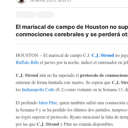
18 de nov, 2025, 18:30 ET
El mariscal de campo de Houston no supe
conmociones cerebrales y se perderá ot
C.J. Stroud
HOUSTON -- El mariscal de campo C.J.
no juga
Buffalo Bills
el jueves por la noche, indicó el entrenador en j
C.J. Stroud
protocolo de conmocione
aún no ha superado el
C.J. Str
entrenar de forma limitada este martes. Se espera que
los
Indianapolis Colts
(8-2) como visitante en la Semana 13, di
El profundo
Jalen Pitre
, quien también sufrió una conmoción c
la Semana 9 y se ha perdido los últimos dos partidos, tampoco 
no logró superar el protocolo. Ryans mencionó la falta de tie
C.J. Stroud
por las que
y Pitre no estarán disponibles.