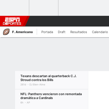
F. Americano
Portada
Draft
Resultados
Calendario
Texans descartan al quarterback C.J.
Stroud contra los Bills
261d
DJ Bien-Aime
NFL: Panthers vencieron con remontada
dramática a Cardinals
6h
AP