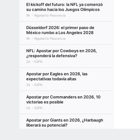
El kickoff del futuro: la NFL ya comenzó
su camino hacia los Juegos Olímpicos
9h
Rigoberto Plascencia
Düsseldorf 2026: el primer paso de
México rumbo a Los Angeles 2028
9h
Rigoberto Plascencia
NFL: Apostar por Cowboys en 2026,
¿responderá la defensiva?
2d
ESPN
Apostar por Eagles en 2026, las
expectativas todavía altas
2d
ESPN
Apostar por Commanders en 2026, 10
victorias es posible
2d
ESPN
Apostar por Giants en 2026, ¿Harbaugh
liberará su potencial?
2d
ESPN
Terms of Use
Privacy Policy
Your US State Privacy Rights
Children's