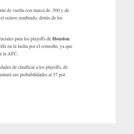
tán de vuelta con marca de .500 y de
 el octavo sembrado, detrás de los
Houston
ruciales para los playoffs de
.
Bills en la lucha por el comodín, ya que
de la AFC.
ades de clasificar a los playoffs, de
entará sus probabilidades al 37 por
r Privacy Choices
Contact Us
Disney Ad Sales Site
Work for ESPN