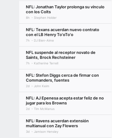
NFL: Jonathan Taylor prolonga su vínculo
con los Colts
8h
Stephen Holder
NFL: Texans acuerdan nuevo contrato
con el LB Henry To'oTo'o
7h
DJ Bien-Aime
NFL suspende al receptor novato de
Saints, Brock Rechsteiner
7h
Katherine Terrell
NFL: Stefon Diggs cerca de firmar con
Commanders, fuentes
2d
John Keim
NFL: AJ Epenesa acepta estar feliz de no
jugar para los Browns
2d
Tim McManus
NFL: Ravens acuerdan extensión
multianual con Zay Flowers
3d
Jamison Hensley