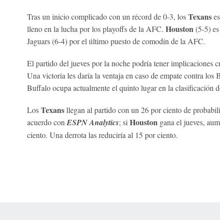
Texans
Tras un inicio complicado con un récord de 0-3, los
es
Houston
lleno en la lucha por los playoffs de la AFC.
(5-5) es
Jaguars (6-4) por el último puesto de comodín de la AFC.
El partido del jueves por la noche podría tener implicaciones c
Una victoria les daría la ventaja en caso de empate contra los 
Buffalo ocupa actualmente el quinto lugar en la clasificación 
Texans
Los
llegan al partido con un 26 por ciento de probabilid
Houston
acuerdo con
ESPN Analytics
; si
gana el jueves, aum
ciento. Una derrota las reduciría al 15 por ciento.
 Online Privacy Policy
Interest-Based Ads
About Nielsen Measurement
You