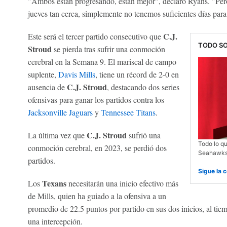
"Ambos están progresando, están mejor", declaró Ryans. "Pero
jueves tan cerca, simplemente no tenemos suficientes días para
C.J.
Este será el tercer partido consecutivo que
TODO SO
Stroud
se pierda tras sufrir una conmoción
cerebral en la Semana 9. El mariscal de campo
suplente,
Davis Mills
, tiene un récord de 2-0 en
C.J. Stroud
ausencia de
, destacando dos series
ofensivas para ganar los partidos contra los
Jacksonville Jaguars
y
Tennessee Titans
.
C.J. Stroud
La última vez que
sufrió una
Todo lo qu
conmoción cerebral, en 2023, se perdió dos
Seahawks y
partidos.
Sigue la 
Texans
Los
necesitarán una inicio efectivo más
de Mills, quien ha guiado a la ofensiva a un
promedio de 22.5 puntos por partido en sus dos inicios, al ti
una intercepción.