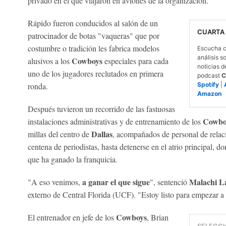
privado en el que viajaron en aviones de la organización.
Rápido fueron conducidos al salón de un
CUARTA
patrocinador de botas "vaqueras" que por
costumbre o tradición les fabrica modelos
Escucha c
análisis s
Cowboys
alusivos a los
especiales para cada
noticias d
uno de los jugadores reclutados en primera
podcast
C
ronda.
Spotify
|
Amazon
Después tuvieron un recorrido de las fastuosas
Cowbo
instalaciones administrativas y de entrenamiento de los
Dallas
millas del centro de
, acompañados de personal de relac
centena de periodistas, hasta detenerse en el atrio principal, d
que ha ganado la franquicia.
a ganar el que sigue
Malachi L
"A eso venimos,
", sentenció
externo de Central Florida (UCF). "Estoy listo para empezar a
Cowboys
El entrenador en jefe de los
, Brian