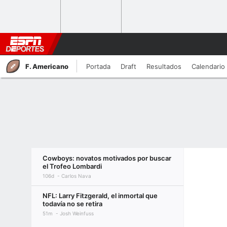
F. Americano
Portada
Draft
Resultados
Calendario
Cowboys: novatos motivados por buscar
el Trofeo Lombardi
106d
Carlos Nava
NFL: Larry Fitzgerald, el inmortal que
todavía no se retira
51m
Josh Weinfuss