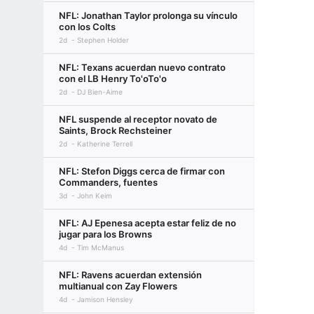
NFL: Jonathan Taylor prolonga su vínculo
con los Colts
2d
Stephen Holder
NFL: Texans acuerdan nuevo contrato
con el LB Henry To'oTo'o
2d
DJ Bien-Aime
NFL suspende al receptor novato de
Saints, Brock Rechsteiner
2d
Katherine Terrell
NFL: Stefon Diggs cerca de firmar con
Commanders, fuentes
3d
John Keim
NFL: AJ Epenesa acepta estar feliz de no
jugar para los Browns
4d
Tim McManus
NFL: Ravens acuerdan extensión
multianual con Zay Flowers
4d
Jamison Hensley