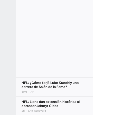
NFL: ¿Cómo forjó Luke Kuechly una
carrera de Salón de la Fama?
50m
AP
NFL: Lions dan extensión histórica al
corredor Jahmyr Gibbs
2d
Eric Woodyard