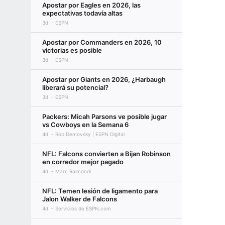
Apostar por Eagles en 2026, las
expectativas todavía altas
3d
ESPN
Apostar por Commanders en 2026, 10
victorias es posible
3d
ESPN
Apostar por Giants en 2026, ¿Harbaugh
liberará su potencial?
3d
ESPN
Packers: Micah Parsons ve posible jugar
vs Cowboys en la Semana 6
4d
Rob Demovsky | ESPN Digital
NFL: Falcons convierten a Bijan Robinson
en corredor mejor pagado
4d
Marc Raimondi
NFL: Temen lesión de ligamento para
Jalon Walker de Falcons
4d
Servicios de ESPN.com