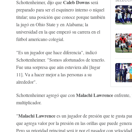
SELECCI
Caleb Downs
Schottenheimer, dijo que
será
preparado para ser el esquinero interno o níquel
titular; una posición que conoce porque también
la jugó en Ohio State y en Alabama; la
universidad en la que empezó su carrera en el
fútbol americano colegial.
"Es un jugador que hace diferencia", indicó
Schottenheimer. "Somos afortunados de tenerlo.
Fue una sorpresa que aún estuviera ahí [lugar
11]. Va a hacer mejor a las personas a su
alrededor".
Malachi Lawrence
Schottenheimer agregó que con
enfrente, 
multiplicador.
Malachi Lawrence
"
es un jugador de presión que te gusta pa
que agrega valor por la presión en las orillas que puede gener
Pero su prioridad principal será ir por el pasador con velocid