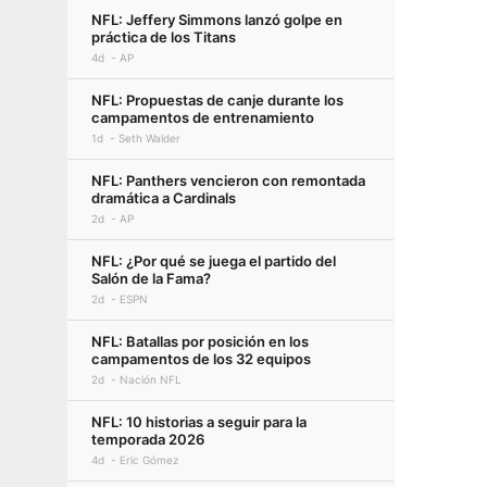
NFL: Jeffery Simmons lanzó golpe en
práctica de los Titans
4d
AP
NFL: Propuestas de canje durante los
campamentos de entrenamiento
1d
Seth Walder
NFL: Panthers vencieron con remontada
dramática a Cardinals
2d
AP
NFL: ¿Por qué se juega el partido del
Salón de la Fama?
2d
ESPN
NFL: Batallas por posición en los
campamentos de los 32 equipos
2d
Nación NFL
NFL: 10 historias a seguir para la
temporada 2026
4d
Eric Gómez