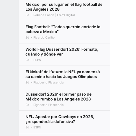
México, por su lugar en el flag football de
Los Ángeles 2028
3d
Rebeca Landa | ESPN Digital
Flag Football: "Todos querrán cortarle la
cabeza a México"
2d
Ricardo Cariño
World Flag Düsserldorf 2026: Formato,
cuándo y dónde ver
2d
ESPN
El kickoff del futuro: la NFL ya comenzó
su camino hacia los Juegos Olímpicos
2d
Rigoberto Plascencia
Düsseldorf 2026: el primer paso de
México rumbo a Los Angeles 2028
2d
Rigoberto Plascencia
NFL: Apostar por Cowboys en 2026,
¿responderá la defensiva?
3d
ESPN