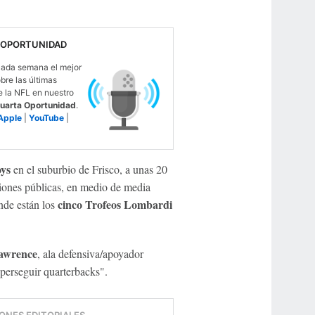
 OPORTUNIDAD
ada semana el mejor
obre las últimas
e la NFL en nuestro
uarta Oportunidad
.
Apple
|
YouTube
|
ys
en el suburbio de Frisco, a unas 20
iones públicas, en medio de media
cinco Trofeos Lombardi
onde están los
awrence
, ala defensiva/apoyador
 perseguir quarterbacks".