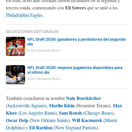
En total, ocho alas cerradas fueron reclutados en la segunda y
Eli Sowers
tercera ronda, comenzando con
que se unió a los
Philadelphia Eagles
.
SELECCIONES EDITORIALES
NFL Draft 2026: ganadores y perdedores del segundo
día
Erick Cervantes Roon
NFL Draft 2026: mejores jugadores disponibles para
el último día
Erick Cervantes Roon
Nate Boerkircher
También escucharon su nombre
Marlin Klein
Max
(
Jacksonville Jaguars
),
(Hosuston Texans),
Klare
Sam Roush
(
Los Angeles Rams
),
(
Chicago Bears
),
Oscar Delp
Will Kacmarek
(
New Orleans Saints
),
(
Miami
Eli Raridon
Dolphins
) y
(
New England Patriots
).