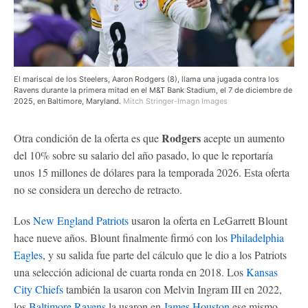
El mariscal de los Steelers, Aaron Rodgers (8), llama una jugada contra los
Ravens durante la primera mitad en el M&T Bank Stadium, el 7 de diciembre de
2025, en Baltimore, Maryland.
Mitch Stringer-Imagn Images
Rodgers
Otra condición de la oferta es que
acepte un aumento
del 10% sobre su salario del año pasado, lo que le reportaría
unos 15 millones de dólares para la temporada 2026. Esta oferta
no se considera un derecho de retracto.
Los
New England Patriots
usaron la oferta en LeGarrett Blount
hace nueve años. Blount finalmente firmó con los
Philadelphia
Eagles
, y su salida fue parte del cálculo que le dio a los Patriots
una selección adicional de cuarta ronda en 2018. Los
Kansas
City Chiefs
también la usaron con Melvin Ingram III en 2022,
los
Baltimore Ravens
la usaron en
James Houston
ese mismo