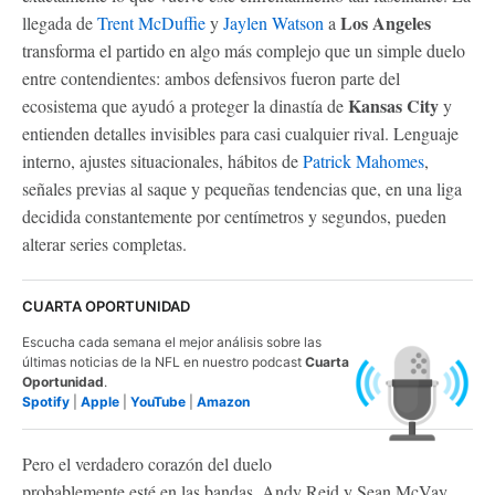
Los Angeles
llegada de
Trent McDuffie
y
Jaylen Watson
a
transforma el partido en algo más complejo que un simple duelo
entre contendientes: ambos defensivos fueron parte del
Kansas City
ecosistema que ayudó a proteger la dinastía de
y
entienden detalles invisibles para casi cualquier rival. Lenguaje
interno, ajustes situacionales, hábitos de
Patrick Mahomes
,
señales previas al saque y pequeñas tendencias que, en una liga
decidida constantemente por centímetros y segundos, pueden
alterar series completas.
CUARTA OPORTUNIDAD
Escucha cada semana el mejor análisis sobre las
últimas noticias de la NFL en nuestro podcast
Cuarta
Oportunidad
.
Spotify
|
Apple
|
YouTube
|
Amazon
Pero el verdadero corazón del duelo
probablemente esté en las bandas. Andy Reid y Sean McVay