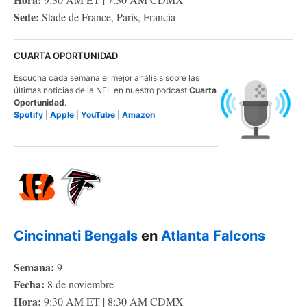
Sede:
Stade de France, París, Francia
CUARTA OPORTUNIDAD
Escucha cada semana el mejor análisis sobre las
últimas noticias de la NFL en nuestro podcast
Cuarta
Oportunidad
.
Spotify
|
Apple
|
YouTube
|
Amazon
Cincinnati Bengals
en
Atlanta Falcons
Semana:
9
Fecha:
8 de noviembre
Hora:
9:30 AM ET | 8:30 AM CDMX