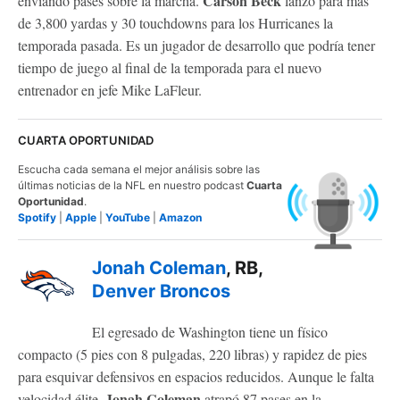
Carson Beck
enviando pases sobre la marcha.
lanzó para más
de 3,800 yardas y 30 touchdowns para los Hurricanes la
temporada pasada. Es un jugador de desarrollo que podría tener
tiempo de juego al final de la temporada para el nuevo
entrenador en jefe Mike LaFleur.
CUARTA OPORTUNIDAD
Escucha cada semana el mejor análisis sobre las
últimas noticias de la NFL en nuestro podcast
Cuarta
Oportunidad
.
Spotify
|
Apple
|
YouTube
|
Amazon
Jonah Coleman
, RB,
Denver Broncos
El egresado de Washington tiene un físico
compacto (5 pies con 8 pulgadas, 220 libras) y rapidez de pies
para esquivar defensivos en espacios reducidos. Aunque le falta
Jonah Coleman
velocidad élite,
atrapó 87 pases en la