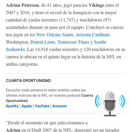
Adrian Peterson
Vikings
, de 41 años, jugó para los
entre el
2007 y 2016, y tiene el récord de la franquicia con la mayor
cantidad de yardas terrestres (11,747) y touchdowns (97)
acumulados durante su paso por el equipo. Concluyó su carrera
tras jugar en los
New Orleans Saints
,
Arizona Cardinals
,
Washington,
Detroit Lions
,
Tennessee Titans
y
Seattle
Seahawks
. Las 14,918 yardas terrestres y 120 touchdowns en su
carrera lo ubican en el quinto lugar en la historia de la NFL en
ambas categorías.
CUARTA OPORTUNIDAD
Escucha cada semana el mejor análisis sobre las
últimas noticias de la NFL en nuestro podcast
Cuarta
Oportunidad
.
Spotify
|
Apple
|
YouTube
|
Amazon
"Desde el momento en que seleccionamos a
Adrian
en el Draft 2007 de la NFL, demostró ser un jugador