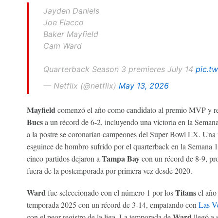
Jayden Daniels
Joe Flacco
Baker Mayfield
Cam Ward
Quarterback Season 3 premieres July 14
pic.t
— Netflix (@netflix)
May 13, 2026
Mayfield
comenzó el año como candidato al premio MVP y refo
Bucs
a un récord de 6-2, incluyendo una victoria en la Seman
a la postre se coronarían campeones del Super Bowl LX. Una r
esguince de hombro sufrido por el quarterback en la Semana 12
Tampa Bay
cinco partidos dejaron a
con un récord de 8-9, pr
fuera de la postemporada por primera vez desde 2020.
Ward
Titans
fue seleccionado con el número 1 por los
el año
temporada 2025 con un récord de 3-14, empatando con
Las V
Ward
con el peor registro de la liga. La temporada de
llegó a 