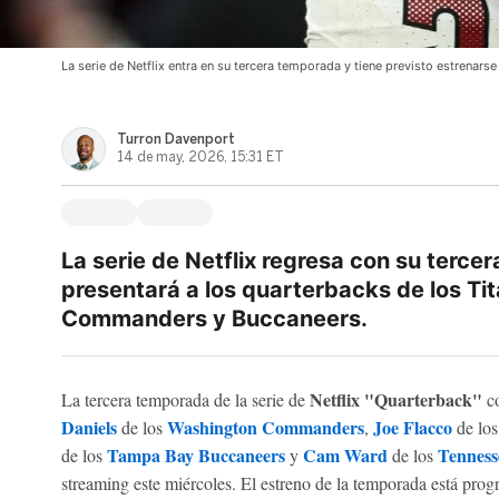
La serie de Netflix entra en su tercera temporada y tiene previsto estrenarse 
Turron Davenport
14 de may, 2026, 15:31 ET
La serie de Netflix regresa con su terce
presentará a los quarterbacks de los Tit
Commanders y Buccaneers.
Netflix
"Quarterback"
La tercera temporada de la serie de
co
Daniels
Washington Commanders
Joe Flacco
de los
,
de lo
Tampa Bay Buccaneers
Cam Ward
Tenness
de los
y
de los
streaming este miércoles. El estreno de la temporada está prog