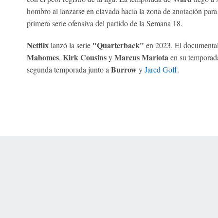
hombro al lanzarse en clavada hacia la zona de anotación par
primera serie ofensiva del partido de la Semana 18.
Netflix
"Quarterback"
lanzó la serie
en 2023. El documental 
Mahomes
Kirk Cousins
Marcus Mariota
,
​​y
en su temporada 
Burrow
segunda temporada junto a
y
Jared Goff
.
 Online Privacy Policy
Interest-Based Ads
About Nielsen Measurement
You
Corrections
7-5050 or visit gamblinghelplinema.org (MA). Call 877-8-HOPENY/text HOPE
es. (18+ DC/KY/NH/PR/WY). Void in ONT. Eligibility restrictions apply. Terms: 
wager tax may apply in IL.
Copyright: © 2026 ESPN Enterprises, LLC. All rights reserved.