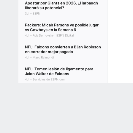
Apostar por Giants en 2026, ¿Harbaugh
liberará su potencial?
3d
ESPN
Packers: Micah Parsons ve posible jugar
vs Cowboys en la Semana 6
4d
Rob Demovsky | ESPN Digital
NFL: Falcons convierten a Bijan Robinson
en corredor mejor pagado
4d
Marc Raimondi
NFL: Temen lesión de ligamento para
Jalon Walker de Falcons
4d
Servicios de ESPN.com
Terms of Use
Privacy Policy
Your US State Privacy Rights
Children's
NFL: Yerno de dueño Stephen Ross
dirigirá operaciones de Dolphins
4d
Marcel Louis-Jacques
GAMBLING PROBLEM? CALL 1-800-GAMBLER or 1-800-MY-RESET, (800) 32
www.mdgamblinghelp.org (MD), 1-800-981-0023 (PR). 21+ and present in most stat
NFL: Apostar por 49ers en 2026, muy
poco margen de error
4d
ESPN