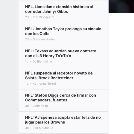
NFL: Lions dan extensión histórica al
corredor Jahmyr Gibbs
2d
Eric Woodyard
NFL: Jonathan Taylor prolonga su vínculo
con los Colts
2d
Stephen Holder
NFL: Texans acuerdan nuevo contrato
con el LB Henry To'oTo'o
1d
DJ Bien-Aime
NFL suspende al receptor novato de
Saints, Brock Rechsteiner
1d
Katherine Terrell
NFL: Stefon Diggs cerca de firmar con
Commanders, fuentes
3d
John Keim
NFL: AJ Epenesa acepta estar feliz de no
jugar para los Browns
4d
Tim McManus