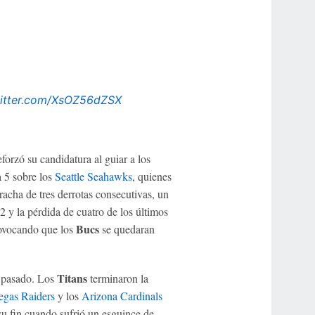
witter.com/XsOZ56dZSX
rzó su candidatura al guiar a los
a 5 sobre los
Seattle Seahawks
, quienes
acha de tres derrotas consecutivas, un
 y la pérdida de cuatro de los últimos
Bucs
ovocando que los
se quedaran
Titans
 pasado. Los
terminaron la
egas Raiders
y los
Arizona Cardinals
su fin cuando sufrió un esguince de