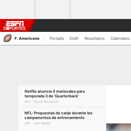
F. Americano
Portada
Draft
Resultados
Calendario
Netflix anuncia 4 mariscales para
temporada 3 de 'Quarterback'
86d
Turron Davenport
NFL: Propuestas de canje durante los
campamentos de entrenamiento
23h
Seth Walder