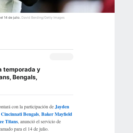
el 14 de julio.
David Berding/Getty Images
ra temporada y
ans, Bengals,
Jayden
ntará con la participación de
Cincinnati Bengals
Baker Mayfield
s
,
ee Titans
, anunció el servicio de
ramado para el 14 de julio.