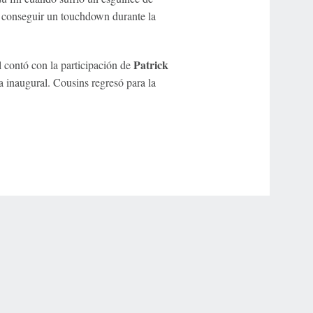
a conseguir un touchdown durante la
Patrick
contó con la participación de
inaugural. Cousins ​​regresó para la
r Privacy Choices
Contact Us
Disney Ad Sales Site
Work for ESPN
NY (467369) (NY). Call 888-789-7777/visit ccpg.org (CT), or visit
draftkings.com/sportsbook. On behalf of Boot Hill Casino (KS). Pass-thru of per