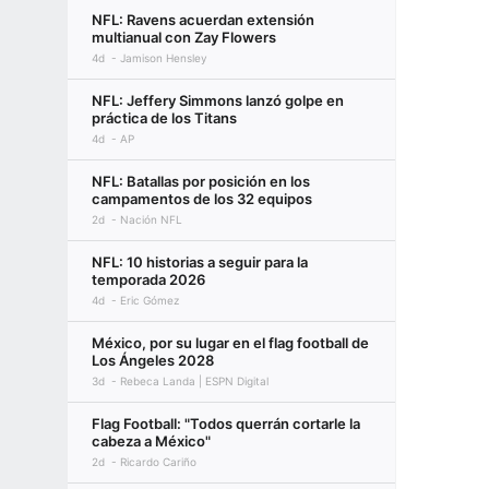
NFL: Ravens acuerdan extensión
multianual con Zay Flowers
4d
Jamison Hensley
NFL: Jeffery Simmons lanzó golpe en
práctica de los Titans
4d
AP
NFL: Batallas por posición en los
campamentos de los 32 equipos
2d
Nación NFL
NFL: 10 historias a seguir para la
temporada 2026
4d
Eric Gómez
México, por su lugar en el flag football de
Los Ángeles 2028
3d
Rebeca Landa | ESPN Digital
Flag Football: "Todos querrán cortarle la
cabeza a México"
2d
Ricardo Cariño