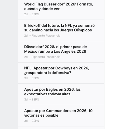
World Flag Düsserldorf 2026: Formato,
cuándo y dónde ver
2d
ESPN
El kickoff del futuro: la NFL ya comenzó
su camino hacia los Juegos Olímpicos
2d
Rigoberto Plascencia
Düsseldorf 2026: el primer paso de
México rumbo a Los Angeles 2028
2d
Rigoberto Plascencia
NFL: Apostar por Cowboys en 2026,
¿responderá la defensiva?
3d
ESPN
Apostar por Eagles en 2026, las
expectativas todavía altas
3d
ESPN
Apostar por Commanders en 2026, 10
victorias es posible
3d
ESPN