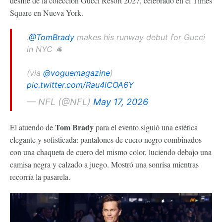
desfile de la colección Gucci Resort 2027, celebrado en el Times
Square en Nueva York.
.
@TomBrady
makes his runway debut for Gucci
in NYC 🐐
(via
@voguemagazine
)
pic.twitter.com/Rau4iCOA6Y
— NFL (@NFL)
May 17, 2026
Tom Brady
El atuendo de
para el evento siguió una estética
elegante y sofisticada: pantalones de cuero negro combinados
con una chaqueta de cuero del mismo color, luciendo debajo una
camisa negra y calzado a juego. Mostró una sonrisa mientras
recorría la pasarela.