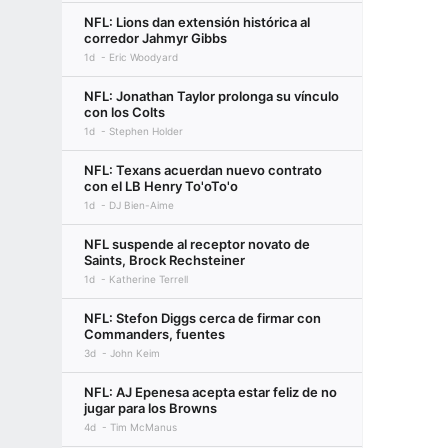
NFL: Lions dan extensión histórica al
corredor Jahmyr Gibbs
1d
Eric Woodyard
NFL: Jonathan Taylor prolonga su vínculo
con los Colts
1d
Stephen Holder
NFL: Texans acuerdan nuevo contrato
con el LB Henry To'oTo'o
1d
DJ Bien-Aime
NFL suspende al receptor novato de
Saints, Brock Rechsteiner
1d
Katherine Terrell
NFL: Stefon Diggs cerca de firmar con
Commanders, fuentes
3d
John Keim
NFL: AJ Epenesa acepta estar feliz de no
jugar para los Browns
4d
Tim McManus