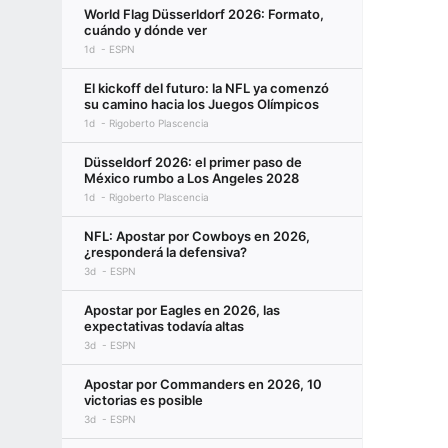
World Flag Düsserldorf 2026: Formato,
cuándo y dónde ver
1d
ESPN
El kickoff del futuro: la NFL ya comenzó
su camino hacia los Juegos Olímpicos
1d
Rigoberto Plascencia
Düsseldorf 2026: el primer paso de
México rumbo a Los Angeles 2028
1d
Rigoberto Plascencia
NFL: Apostar por Cowboys en 2026,
¿responderá la defensiva?
3d
ESPN
Apostar por Eagles en 2026, las
expectativas todavía altas
3d
ESPN
Apostar por Commanders en 2026, 10
victorias es posible
3d
ESPN