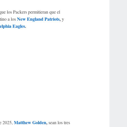
ue los Packers permitieran que el
New England Patriots
,
tino a los
y
elphia Eagles
.
Matthew Golden
,
de 2025,
sean los tres