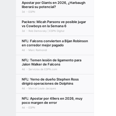
Apostar por Giants en 2026, ¿Harbaugh
liberará su potencial?
3d
ESPN
Packers: Micah Parsons ve posible jugar
vs Cowboys en la Semana 6
3d
Rob Demovsky | ESPN Digital
NFL: Falcons convierten a Bijan Robinson
en corredor mejor pagado
4d
Marc Raimondi
NFL: Temen lesión de ligamento para
Jalon Walker de Falcons
4d
Servicios de ESPN.com
NFL: Yerno de dueño Stephen Ross
dirigirá operaciones de Dolphins
4d
Marcel Louis-Jacques
NFL: Apostar por 49ers en 2026, muy
poco margen de error
4d
ESPN