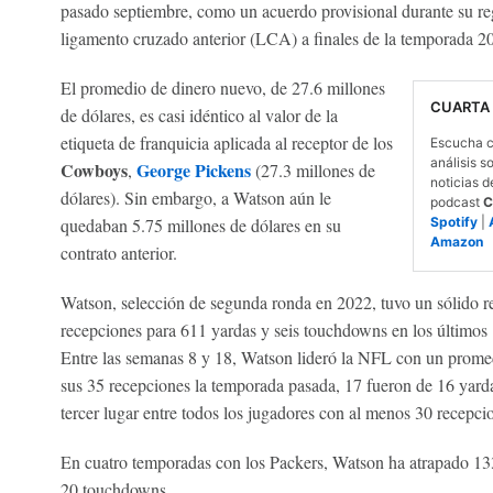
pasado septiembre, como un acuerdo provisional durante su regr
ligamento cruzado anterior (LCA) a finales de la temporada 2
El promedio de dinero nuevo, de 27.6 millones
CUARTA
de dólares, es casi idéntico al valor de la
etiqueta de franquicia aplicada al receptor de los
Escucha c
análisis s
Cowboys
George Pickens
,
(27.3 millones de
noticias d
dólares). Sin embargo, a Watson aún le
podcast
C
quedaban 5.75 millones de dólares en su
Spotify
|
Amazon
contrato anterior.
Watson, selección de segunda ronda en 2022, tuvo un sólido reg
recepciones para 611 yardas y seis touchdowns en los últimos 
Entre las semanas 8 y 18, Watson lideró la NFL con un prome
sus 35 recepciones la temporada pasada, 17 fueron de 16 yardas
tercer lugar entre todos los jugadores con al menos 30 recepc
En cuatro temporadas con los Packers, Watson ha atrapado 133
20 touchdowns.