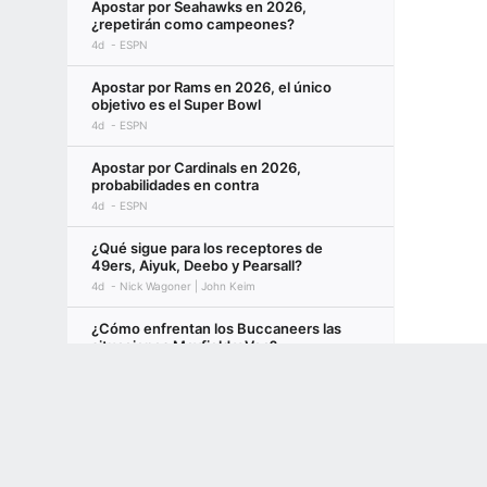
Apostar por Seahawks en 2026,
¿repetirán como campeones?
4d
ESPN
Apostar por Rams en 2026, el único
objetivo es el Super Bowl
4d
ESPN
Apostar por Cardinals en 2026,
probabilidades en contra
4d
ESPN
¿Qué sigue para los receptores de
49ers, Aiyuk, Deebo y Pearsall?
4d
Nick Wagoner | John Keim
¿Cómo enfrentan los Buccaneers las
situaciones Mayfield y Vea?
8d
Jenna Laine
Terms of Use
Privacy Policy
Your US State Privacy Rights
Children's
NFL: Predicción de batallas de
GAMBLING PROBLEM? CALL 1-800-GAMBLER or 1-800-MY-RESET, (800) 32
quarterbacks en los campamentos
www.mdgamblinghelp.org (MD), 1-800-981-0023 (PR). 21+ and present in most stat
9d
Dan Graziano | ESPN Digital