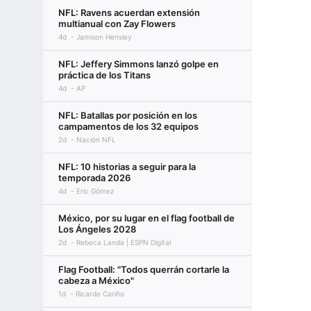
NFL: Ravens acuerdan extensión
multianual con Zay Flowers
4d
Jamison Hensley
NFL: Jeffery Simmons lanzó golpe en
práctica de los Titans
4d
AP
NFL: Batallas por posición en los
campamentos de los 32 equipos
2d
Nación NFL
NFL: 10 historias a seguir para la
temporada 2026
4d
Eric Gómez
México, por su lugar en el flag football de
Los Ángeles 2028
2d
Rebeca Landa | ESPN Digital
Flag Football: "Todos querrán cortarle la
cabeza a México"
1d
Ricardo Cariño