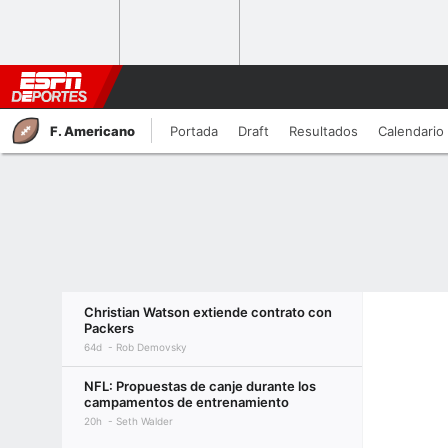
F. Americano
Portada
Draft
Resultados
Calendario
Christian Watson extiende contrato con
Packers
64d
Rob Demovsky
NFL: Propuestas de canje durante los
campamentos de entrenamiento
20h
Seth Walder