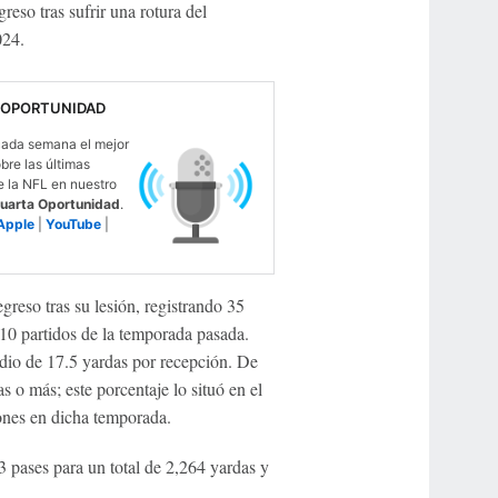
eso tras sufrir una rotura del
024.
 OPORTUNIDAD
ada semana el mejor
obre las últimas
e la NFL en nuestro
uarta Oportunidad
.
Apple
|
YouTube
|
reso tras su lesión, registrando 35
10 partidos de la temporada pasada.
dio de 17.5 yardas por recepción. De
 o más; este porcentaje lo situó en el
iones en dicha temporada.
 pases para un total de 2,264 yardas y