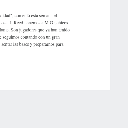
didad", comentó esta semana el
mos a J. Reed, tenemos a M.G.; chicos
lante. Son jugadores que ya han tenido
que seguimos contando con un gran
 sentar las bases y prepararnos para
r Privacy Choices
Contact Us
Disney Ad Sales Site
Work for ESPN
NY (467369) (NY). Call 888-789-7777/visit ccpg.org (CT), or visit
draftkings.com/sportsbook. On behalf of Boot Hill Casino (KS). Pass-thru of per