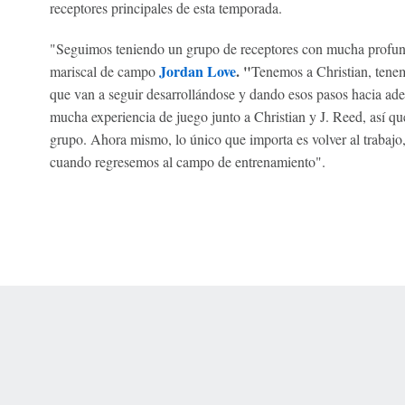
receptores principales de esta temporada.
"Seguimos teniendo un grupo de receptores con mucha profun
Jordan Love
. "
mariscal de campo
Tenemos a Christian, tene
que van a seguir desarrollándose y dando esos pasos hacia ade
mucha experiencia de juego junto a Christian y J. Reed, así 
grupo. Ahora mismo, lo único que importa es volver al trabajo,
cuando regresemos al campo de entrenamiento".
 Online Privacy Policy
Interest-Based Ads
About Nielsen Measurement
You
Corrections
7-5050 or visit gamblinghelplinema.org (MA). Call 877-8-HOPENY/text HOPE
es. (18+ DC/KY/NH/PR/WY). Void in ONT. Eligibility restrictions apply. Terms: 
wager tax may apply in IL.
Copyright: © 2026 ESPN Enterprises, LLC. All rights reserved.