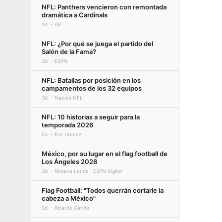
NFL: Panthers vencieron con remontada
dramática a Cardinals
2d
AP
NFL: ¿Por qué se juega el partido del
Salón de la Fama?
3d
ESPN
NFL: Batallas por posición en los
campamentos de los 32 equipos
3d
Nación NFL
NFL: 10 historias a seguir para la
temporada 2026
5d
Eric Gómez
México, por su lugar en el flag football de
Los Ángeles 2028
3d
Rebeca Landa | ESPN Digital
Flag Football: "Todos querrán cortarle la
cabeza a México"
2d
Ricardo Cariño