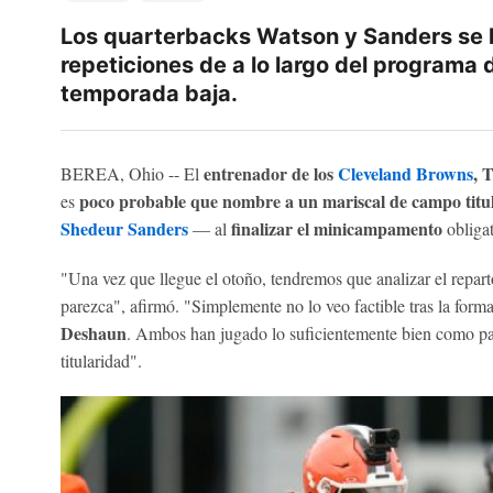
Los quarterbacks Watson y Sanders se h
repeticiones de a lo largo del programa d
temporada baja.
entrenador de los
Cleveland Browns
, 
BEREA, Ohio -- El
poco probable que nombre a un mariscal de campo tit
es
Shedeur Sanders
finalizar el minicampamento
— al
obligat
"Una vez que llegue el otoño, tendremos que analizar el repar
parezca", afirmó. "Simplemente no lo veo factible tras la for
Deshaun
. Ambos han jugado lo suficientemente bien como par
titularidad".