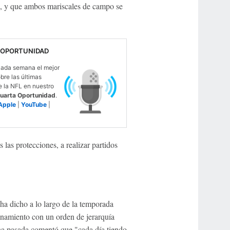
es, y que ambos mariscales de campo se
 OPORTUNIDAD
ada semana el mejor
obre las últimas
e la NFL en nuestro
uarta Oportunidad
.
Apple
|
YouTube
|
 las protecciones, a realizar partidos
 ha dicho a lo largo de la temporada
renamiento con un orden de jerarquía
ana pasada comentó que "cada día tiendo