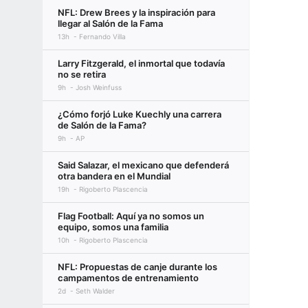
NFL: Drew Brees y la inspiración para
llegar al Salón de la Fama
13h
Fernando Villa
Larry Fitzgerald, el inmortal que todavía
no se retira
9h
Josh Weinfuss
¿Cómo forjó Luke Kuechly una carrera
de Salón de la Fama?
9h
AP
Said Salazar, el mexicano que defenderá
otra bandera en el Mundial
19h
Rigoberto Plascencia
Flag Football: Aquí ya no somos un
equipo, somos una familia
10h
Rigoberto Plascencia
NFL: Propuestas de canje durante los
campamentos de entrenamiento
2d
Seth Walder