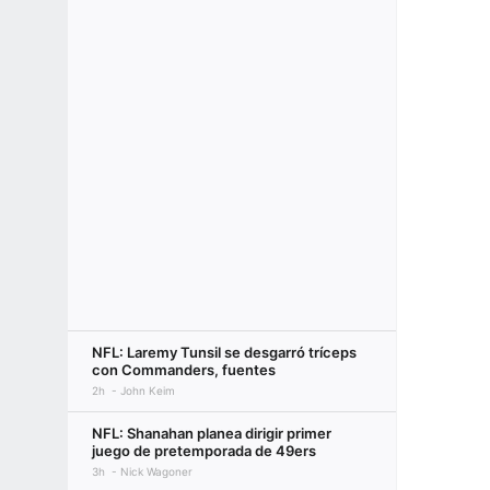
NFL: Laremy Tunsil se desgarró tríceps
con Commanders, fuentes
2h
John Keim
NFL: Shanahan planea dirigir primer
juego de pretemporada de 49ers
3h
Nick Wagoner