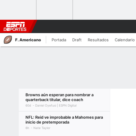
F. Americano
Portada
Draft
Resultados
Calendario
Browns aún esperan para nombrar a
quarterback titular, dice coach
60d
Daniel Oyefusi | ESPN Digital
NFL: Reid ve improbable a Mahomes para
inicio de pretemporada
6h
Nate Taylor