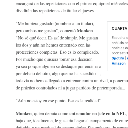
encargará de las repeticiones con el primer equipo el miércol
dividirán las repeticiones de titular el jueves.
"Me hubiera gustado (nombrar a un titular),
CUARTA
Monken
pero ambos me gustan", comentó
.
"No sé qué decir. Es así de simple. Me gustan
Escucha c
análisis s
los dos y aún no hemos entrenado con las
noticias d
protecciones completas. Eso es lo complicado.
podcast
C
Por mucho que quisiera tomar esa decisión —
Spotify
|
Amazon
ya sea porque alguien se destaque por encima o
por debajo del otro, algo que no ha sucedido—,
todavía no hemos llegado a entrenar contra un rival, a ponernos
de práctica controlados ni a jugar partidos de pretemporada...
"Aún no estoy en ese punto. Esa es la realidad".
Monken
entrenador en jefe en la NFL
, quien debuta como
,
baja que, idealmente, le gustaría llegar al campamento de ent
definido y un mariscal de campo titular. Sin embargo, la sem