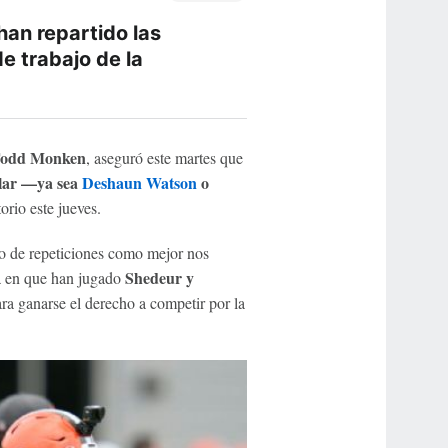
an repartido las
e trabajo de la
Todd Monken
, aseguró este martes que
ular —ya sea
Deshaun Watson
o
orio este jueves.
to de repeticiones como mejor nos
Shedeur y
ma en que han jugado
a ganarse el derecho a competir por la