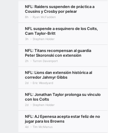
NFL: Raiders suspenden de práctica a
Cousins y Crosby por pelear
8h
Ryan McFadden
NFL suspende a esquinero de los Colts,
Cam Taylor-Britt
3h
Stephen Holder
NFL: Titans recompensan al guardia
Peter Skoronski con extensión
2h
Turron Davenport
NFL: Lions dan extensión histórica al
corredor Jahmyr Gibbs
2d
Eric Woodyard
NFL: Jonathan Taylor prolonga su vínculo
con los Colts
2d
Stephen Holder
NFL: AJ Epenesa acepta estar feliz de no
jugar para los Browns
4d
Tim McManus