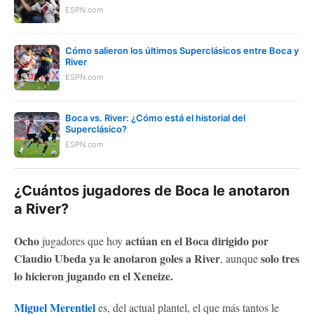
ESPN.com
Cómo salieron los últimos Superclásicos entre Boca y
River
ESPN.com
Boca vs. River: ¿Cómo está el historial del
Superclásico?
ESPN.com
¿Cuántos jugadores de Boca le anotaron
a River?
Ocho
actúan en el Boca dirigido por
jugadores que hoy
Claudio Ubeda ya le anotaron goles a River
solo tres
, aunque
lo hicieron jugando en el Xeneize.
Miguel Merentiel
es, del actual plantel, el que más tantos le