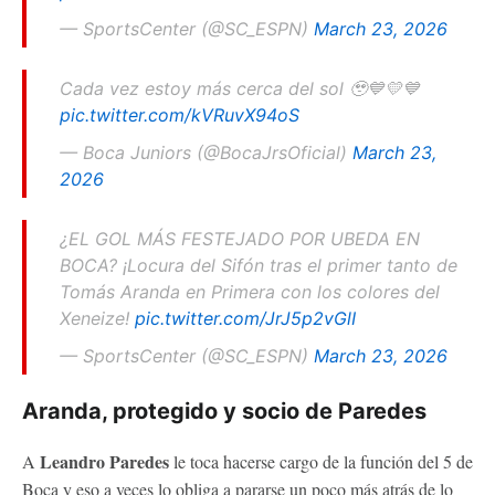
— SportsCenter (@SC_ESPN)
March 23, 2026
Cada vez estoy más cerca del sol 🥹💙💛💙
pic.twitter.com/kVRuvX94oS
— Boca Juniors (@BocaJrsOficial)
March 23,
2026
¿EL GOL MÁS FESTEJADO POR UBEDA EN
BOCA? ¡Locura del Sifón tras el primer tanto de
Tomás Aranda en Primera con los colores del
Xeneize!
pic.twitter.com/JrJ5p2vGlI
— SportsCenter (@SC_ESPN)
March 23, 2026
Aranda, protegido y socio de Paredes
Leandro Paredes
A
le toca hacerse cargo de la función del 5 de
Boca y eso a veces lo obliga a pararse un poco más atrás de lo