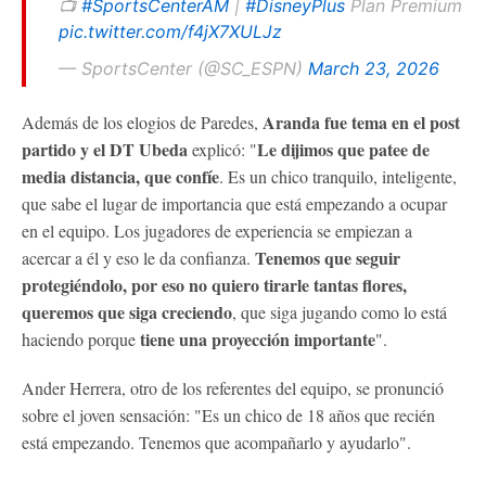
📺
#SportsCenterAM
|
#DisneyPlus
Plan Premium
pic.twitter.com/f4jX7XULJz
— SportsCenter (@SC_ESPN)
March 23, 2026
Aranda fue tema en el post
Además de los elogios de Paredes,
partido y el DT Ubeda
Le dijimos que patee de
explicó: "
media distancia, que confíe
. Es un chico tranquilo, inteligente,
que sabe el lugar de importancia que está empezando a ocupar
en el equipo. Los jugadores de experiencia se empiezan a
Tenemos que seguir
acercar a él y eso le da confianza.
protegiéndolo, por eso no quiero tirarle tantas flores,
queremos que siga creciendo
, que siga jugando como lo está
tiene una proyección importante
haciendo porque
".
Ander Herrera, otro de los referentes del equipo, se pronunció
sobre el joven sensación: "Es un chico de 18 años que recién
está empezando. Tenemos que acompañarlo y ayudarlo".