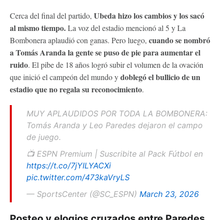
Ubeda hizo los cambios y los sacó
Cerca del final del partido,
al mismo tiempo.
La voz del estadio mencionó al 5 y La
cuando se nombró
Bombonera aplaudió con ganas. Pero luego,
a Tomás Aranda la gente se puso de pie para aumentar el
ruido
. El pibe de 18 años logró subir el volumen de la ovación
doblegó el bullicio de un
que inició el campeón del mundo y
estadio que no regala su reconocimiento
.
MUY APLAUDIDOS POR TODA LA BOMBONERA:
Tomás Aranda y Leo Paredes dejaron el campo
de juego.
📺 ESPN Premium | Suscribite al Pack Fútbol en
https://t.co/7jYILYACXi
pic.twitter.com/473kaVryLS
— SportsCenter (@SC_ESPN)
March 23, 2026
Posteo y elogios cruzados entre Paredes