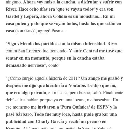
Ahora voy más a la cancha, a disfrutar y sufrir con
ninguno.
River. Hace ocho días era 'que se vayan todos' y era son
Gardel y Lepera, ahora Colidio es un monstruo... En mi
casa puteo y pido que se vayan todos, hasta los que están en
casa (sonrisas)
", agregó Pasman.
Sigo viviendo los partidos con la misma intensidad
"
. River
ante Central me tuve que
contra San Lorenzo fue tremendo. Y
sentar en un momento, porque en la cancha estaba
demasiado nervioso
", contó.
Un amigo me grabó y
"¿Cómo surgió aquella historia de 2011?
después me dijo que lo subiría a Youtube. Le dijo que no,
que era algo privado
, en mi casa, pero bueno, salió. Finalmente
debí salir a hablar, porque ya era una locura, me buscaban. En
me invitaron a 'Pura Química' de ESPN y la
ese momento
pasé bárbaro. Todo fue muy loco, hasta pude grabar una
publicidad con Charly García y recibí un premio en
España
. Allá me invitaron a un recital de Serrat y Sabina",