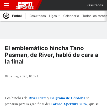
Resultados
Fútbol
Resultados
Ligas
Calendario
Todos los torne
El emblemático hincha Tano
Pasman, de River, habló de cara a
la final
18 de may, 2026, 10:37 ET
River Plate
Belgrano de Córdoba
Los hinchas de
y
se
Torneo Apertura 2026
,
preparan para la gran final del
que se