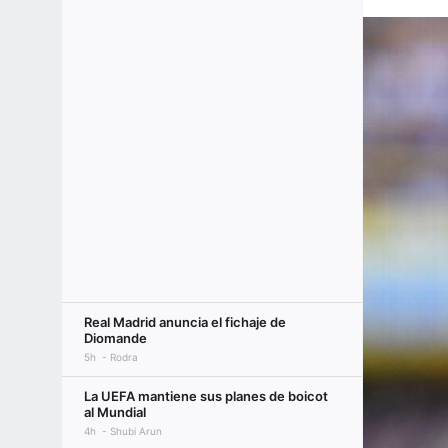
Real Madrid anuncia el fichaje de
Diomande
5h
Rodra
La UEFA mantiene sus planes de boicot
al Mundial
4h
Shubi Arun