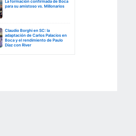
La formación confirmada de Boca
para su amistoso vs. Millonarios
Claudio Borghi en SC: la
adaptación de Carlos Palacios en
Boca y el rendimiento de Paulo
Díaz con River
r Privacy Choices
Contact Us
Disney Ad Sales Site
Work for ESPN
NY (467369) (NY). Call 888-789-7777/visit ccpg.org (CT), or visit
draftkings.com/sportsbook. On behalf of Boot Hill Casino (KS). Pass-thru of per