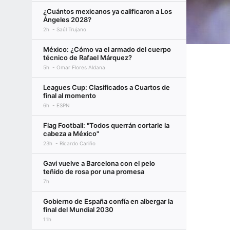
¿Cuántos mexicanos ya calificaron a Los
Ángeles 2028?
2h
Saúl Trujano
México: ¿Cómo va el armado del cuerpo
técnico de Rafael Márquez?
5h
Omar Flores Aldana
Leagues Cup: Clasificados a Cuartos de
final al momento
6h
ESPN
Flag Football: "Todos querrán cortarle la
cabeza a México"
23h
Ricardo Cariño
Gavi vuelve a Barcelona con el pelo
teñido de rosa por una promesa
7h
Gobierno de España confía en albergar la
final del Mundial 2030
11h