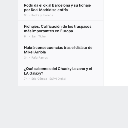
Rodri da el ok al Barcelona y su fichaje
por Real Madrid se enfría
9h
Rodra y Llorens
Fichajes: Calificación de los traspasos
más importantes en Europa
6h
Sam Tighe
Habrá consecuencias tras el dislate de
Mikel Arriola
3h
Rafa Ramos
¿Qué sabemos del Chucky Lozano y el
LA Galaxy?
7h
Eric Gómez | ESPN Digital
Chucky Lozano paga inactividad con la
Terms of Use
Privacy Policy
Your US State Privacy Rights
Children's
peor valoración de su carrera
3h
Eduardo Sánchez Gil
GAMBLING PROBLEM? CALL 1-800-GAMBLER or 1-800-MY-RESET, (800) 32
www.mdgamblinghelp.org (MD), 1-800-981-0023 (PR). 21+ and present in most stat
Fecha límite de cambios de MLB:
Analizando los movimientos de los
Yankees
5h
ESPN