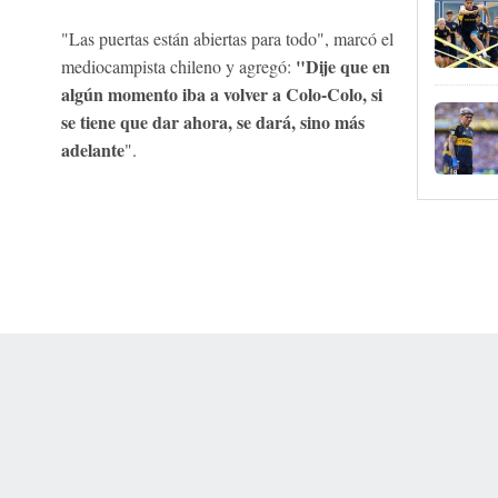
"Las puertas están abiertas para todo", marcó el
"Dije que en
mediocampista chileno y agregó:
algún momento iba a volver a Colo-Colo, si
se tiene que dar ahora, se dará, sino más
adelante
".
 Online Privacy Policy
Interest-Based Ads
About Nielsen Measurement
You
Corrections
7-5050 or visit gamblinghelplinema.org (MA). Call 877-8-HOPENY/text HOPE
es. (18+ DC/KY/NH/PR/WY). Void in ONT. Eligibility restrictions apply. Terms: 
wager tax may apply in IL.
Copyright: © 2026 ESPN Enterprises, LLC. All rights reserved.