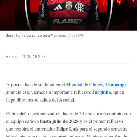
Jorginho, refuerzo top para Flamengo.
Arte ESPN
6 de jun, 2025, 16:25 ET
Flamengo
A pocos días de su debut en el
Mundial de Clubes
,
Jorginho
anunció este viernes un importante refuerzo:
, quien
llega libre tras su salida del Arsenal.
El brasileño nacionalizado italiano de 33 años firmó contrato con
hasta julio de 2028
el equipo carioca
y es el primer refuerzo
Filipe Luís
que recibirá el entrenador
para el segundo semestre.
El volante, que usará la camiseta número 21, aterrizó en Río de