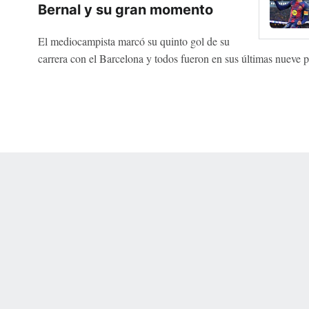
Bernal y su gran momento
El mediocampista marcó su quinto gol de su
carrera con el Barcelona y todos fueron en sus últimas nueve pa
 Online Privacy Policy
Interest-Based Ads
About Nielsen Measurement
You
Corrections
7-5050 or visit gamblinghelplinema.org (MA). Call 877-8-HOPENY/text HOPE
es. (18+ DC/KY/NH/PR/WY). Void in ONT. Eligibility restrictions apply. Terms: 
wager tax may apply in IL.
Copyright: © 2026 ESPN Enterprises, LLC. All rights reserved.