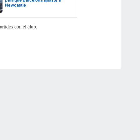
para que Barcelona aplaste a
Newcastle
rtidos con el club.
r Privacy Choices
Contact Us
Disney Ad Sales Site
Work for ESPN
NY (467369) (NY). Call 888-789-7777/visit ccpg.org (CT), or visit
draftkings.com/sportsbook. On behalf of Boot Hill Casino (KS). Pass-thru of per