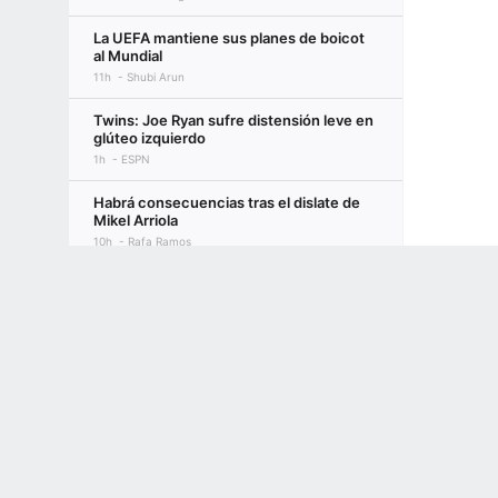
La UEFA mantiene sus planes de boicot
al Mundial
11h
Shubi Arun
Twins: Joe Ryan sufre distensión leve en
glúteo izquierdo
1h
ESPN
Habrá consecuencias tras el dislate de
Mikel Arriola
10h
Rafa Ramos
Terms of Use
Privacy Policy
Your US State Privacy Rights
Children's
Fuentes: Chucky Lozano, cerca de llegar
cedido al LA Galaxy
GAMBLING PROBLEM? CALL 1-800-GAMBLER or 1-800-MY-RESET, (800) 32
1h
Cesar Hernandez
www.mdgamblinghelp.org (MD), 1-800-981-0023 (PR). 21+ and present in most stat
Caitlin Clark sabe cuándo pronunciarse
sobre cuestiones políticas
2h
Katie Barnes
Clark y Bueckers lideran selección
femenina de EEUU para la Copa Mundial
FIBA