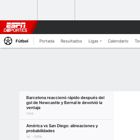
Fútbol
Portada
Resultados
Ligas
Calendario
To
Barcelona reaccionó rápido después del
gol de Newcastle y Bernal le devolvió la
ventaja
141d
América vs San Diego: alineaciones y
probabilidades
1d
ESPN