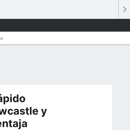
sy
ápido
wcastle y
entaja