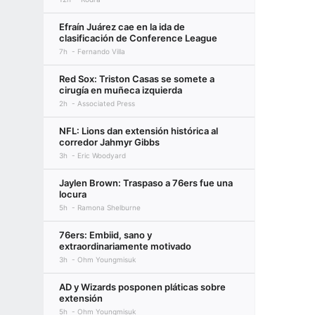
Efraín Juárez cae en la ida de
clasificación de Conference League
7h
Fernando Villa
Red Sox: Triston Casas se somete a
cirugía en muñeca izquierda
2h
Associated Press
NFL: Lions dan extensión histórica al
corredor Jahmyr Gibbs
3h
Eric Woodyard
Jaylen Brown: Traspaso a 76ers fue una
locura
5h
Ramona Shelburne
76ers: Embiid, sano y
extraordinariamente motivado
3h
Ohm Youngmisuk
AD y Wizards posponen pláticas sobre
extensión
5h
Ohm Youngmisuk