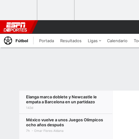
Fútbol
Portada
Resultados
Ligas
Calendario
To
Elanga marca doblete y Newcastle le
empata a Barcelona en un partidazo
143d
México vuelve a unos Juegos Olímpicos
ocho años después
7h
Omar Flores Aldana