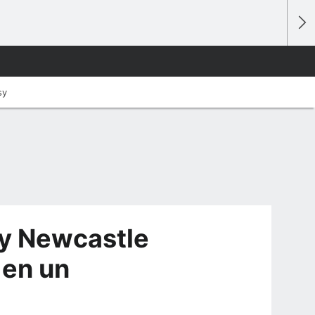
sy
 y Newcastle
 en un