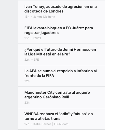
Ivan Toney, acusado de agresión en una
discoteca de Londres
15h
James Dielhenn
FIFA levanta bloqueo a FC Juárez para
registrar jugadores
15h
ESPN
¿Por qué el futuro de Jenni Hermoso en
la Liga MX está en el aire?
22h
EFE
La AFA se suma al respaldo a Infantino al
frente de la FIFA
22h
Manchester City contrató al arquero
argentino Gerónimo Rulli
23h
WNPBA rechaza el "odio" y "abuso" en
torno a atletas trans
17h
Katie Barnes | ESPN.com