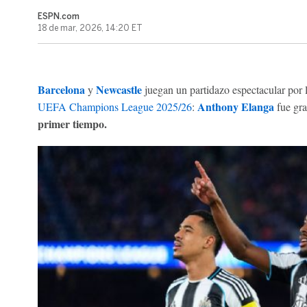
ESPN.com
18 de mar, 2026, 14:20 ET
Barcelona
Newcastle
y
juegan un partidazo espectacular por l
Anthony Elanga
UEFA Champions League 2025/26
:
fue gra
primer tiempo.