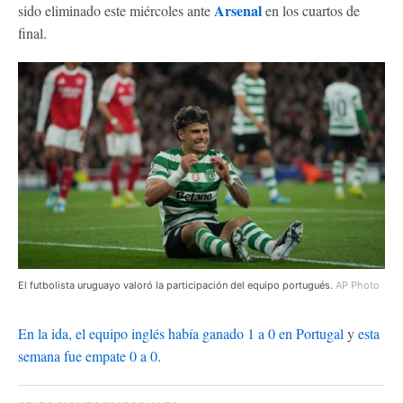
Arsenal
sido eliminado este miércoles ante
en los cuartos de
final.
El futbolista uruguayo valoró la participación del equipo portugués.
AP Photo
En la ida, el equipo inglés había ganado 1 a 0 en Portugal
y
esta
semana fue empate 0 a 0
.