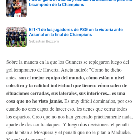
bicampeón de la Champions
El 1x1 de los jugadores de PSG en la victoria ante
Arsenal en la final de Champions
Sebastián Bezzerri
Sobre la manera en la que los Gunners se replegaron luego del
gol tempranero de Havertz, Arteta indicó: "Como he dicho
son el mejor equipo del mundo, cómo están a nivel
antes,
colectivo y la calidad individual que tienen: cómo salen de
situaciones cerradas, sus laterales, sus interiores... es una
cosa que no he visto jamás.
Es muy difícil dominarlos, por eso
cuando no eres capaz de hacer eso, les tienes que cerrar todos
los espacios. Creo que no nos han generado prácticamente nada,
aparte de dos contraataques. Y luego dos decisiones: el penalti
que le pitan a Mosquera y el penalti que no le pitan a Madueke.
Y aquí todo cuenta".