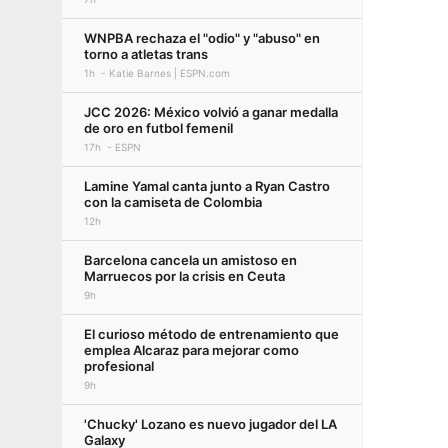
WNPBA rechaza el "odio" y "abuso" en
torno a atletas trans
1h
Katie Barnes | ESPN.com
JCC 2026: México volvió a ganar medalla
de oro en futbol femenil
17h
ESPN
Lamine Yamal canta junto a Ryan Castro
con la camiseta de Colombia
12h
Barcelona cancela un amistoso en
Marruecos por la crisis en Ceuta
9h
El curioso método de entrenamiento que
emplea Alcaraz para mejorar como
profesional
9h
'Chucky' Lozano es nuevo jugador del LA
Galaxy