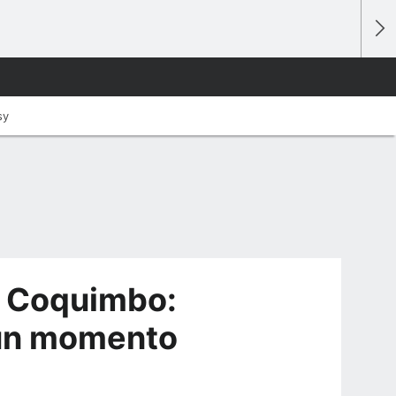
sy
n Coquimbo:
 un momento