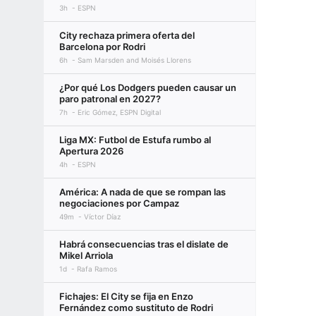
3h
ESPN
City rechaza primera oferta del
Barcelona por Rodri
6h
Sam Marsden and Moisés Llorens
¿Por qué Los Dodgers pueden causar un
paro patronal en 2027?
7h
Eric Gómez, ESPN Digital
Liga MX: Futbol de Estufa rumbo al
Apertura 2026
4h
ESPN
América: A nada de que se rompan las
negociaciones por Campaz
49m
Víctor Díaz
Habrá consecuencias tras el dislate de
Mikel Arriola
1d
Rafa Ramos
Fichajes: El City se fija en Enzo
Fernández como sustituto de Rodri