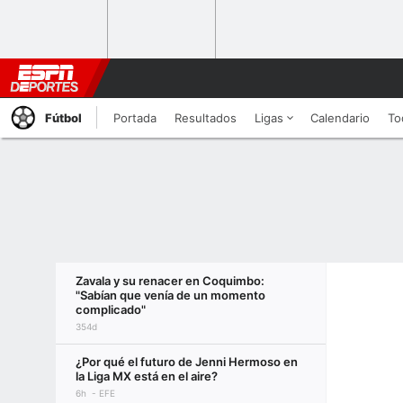
Fútbol
Portada
Resultados
Ligas
Calendario
To
Zavala y su renacer en Coquimbo:
"Sabían que venía de un momento
complicado"
354d
¿Por qué el futuro de Jenni Hermoso en
la Liga MX está en el aire?
6h
EFE