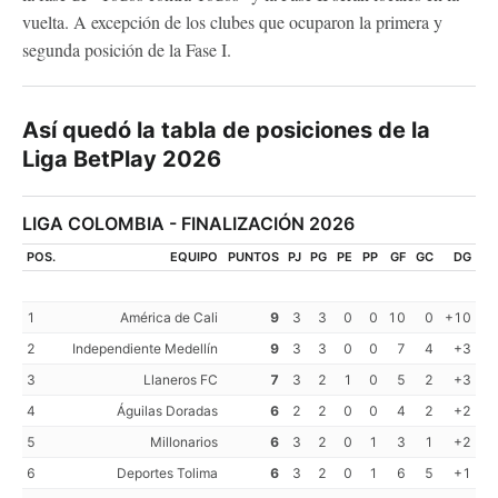
vuelta. A excepción de los clubes que ocuparon la primera y
segunda posición de la Fase I.
Así quedó la tabla de posiciones de la
Liga BetPlay 2026
LIGA COLOMBIA - FINALIZACIÓN 2026
POS.
EQUIPO
PUNTOS
PJ
PG
PE
PP
GF
GC
DG
1
América de Cali
9
3
3
0
0
10
0
+10
2
Independiente Medellín
9
3
3
0
0
7
4
+3
3
Llaneros FC
7
3
2
1
0
5
2
+3
4
Águilas Doradas
6
2
2
0
0
4
2
+2
5
Millonarios
6
3
2
0
1
3
1
+2
6
Deportes Tolima
6
3
2
0
1
6
5
+1