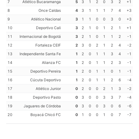
7
Atlético Bucaramanga
5
3
1
2
0
3
2
+1
8
Once Caldas
4
3
1
1
1
7
4
+3
9
Atlético Nacional
3
1
1
0
0
3
0
+3
10
Deportivo Cali
3
2
1
0
1
2
1
+1
11
Internacional de Bogotá
3
2
1
0
1
1
2
-1
12
Fortaleza CEIF
2
3
0
2
1
2
4
-2
13
Independiente Santa Fe
1
2
0
1
1
3
4
-1
14
Alianza FC
1
2
0
1
1
2
3
-1
15
Deportivo Pereira
1
2
0
1
1
0
1
-1
16
Cúcuta Deportivo
1
2
0
1
1
2
6
-4
17
Atlético Junior
0
2
0
0
2
1
3
-2
18
Deportivo Pasto
0
3
0
0
3
3
7
-4
19
Jaguares de Córdoba
0
3
0
0
3
0
6
-6
20
Boyacá Chicó FC
0
1
0
0
1
0
7
-7