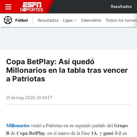
Resultados
Fútbol
Resultados
Ligas
Calendario
Todos los torne
Copa BetPlay: Así quedó
Millonarios en la tabla tras vencer
a Patriotas
15 de may, 2026, 19:46 ET
Millonarios
Grupo
visitó a Patriotas en su segundo partido del
B
Copa BetPlay
1A
ganó 3-2
de
, en el marco de la Fase
, y
en