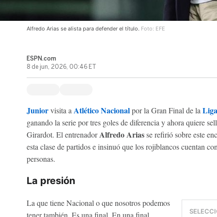
Alfredo Arias se alista para defender el título.
Foto: EFE
ESPN.com
8 de jun, 2026, 00:46 ET
Junior
Atlético Nacional
Liga
visita a
por la Gran Final de la
ganando la serie por tres goles de diferencia y ahora quiere sel
Alfredo Arias
Girardot. El entrenador
se refirió sobre este en
esta clase de partidos e insinuó que los rojiblancos cuentan co
personas.
La presión
La que tiene Nacional o que nosotros podemos
SELECCI
tener también. Es una final. En una final