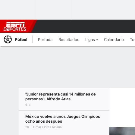
Fútbol
Portada
Resultados
Ligas
Calendario
To
"Junior representa casi 14 millones de
personas": Alfredo Arias
61d
México vuelve a unos Juegos Olímpicos
ocho años después
2h
Omar Flores Aldana