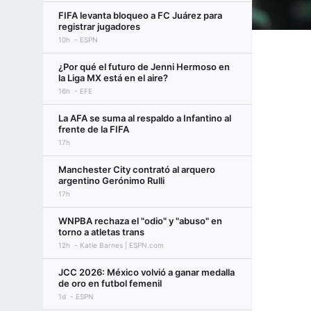
FIFA levanta bloqueo a FC Juárez para
registrar jugadores
10h
ESPN
¿Por qué el futuro de Jenni Hermoso en
la Liga MX está en el aire?
16h
EFE
La AFA se suma al respaldo a Infantino al
frente de la FIFA
17h
Manchester City contrató al arquero
argentino Gerónimo Rulli
17h
WNPBA rechaza el "odio" y "abuso" en
torno a atletas trans
12h
Katie Barnes | ESPN.com
JCC 2026: México volvió a ganar medalla
de oro en futbol femenil
1d
ESPN