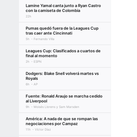
Lamine Yamal canta junto a Ryan Castro
con la camiseta de Colombia
22h
Pumas quedó fuera de la Leagues Cup
tras caer ante Cincinnati
5h
Fernando Villa
Leagues Cup: Clasificados a cuartos de
final al momento
2h
ESPN
Dodgers: Blake Snell volverá martes vs
Royals
6h
AP
Fuente: Ronald Araujo se marcha cedido
al Liverpool
9h
Moisés Llorens y Sam Marsden
América: A nada de que se rompan las
negociaciones por Campaz
11h
Víctor Díaz