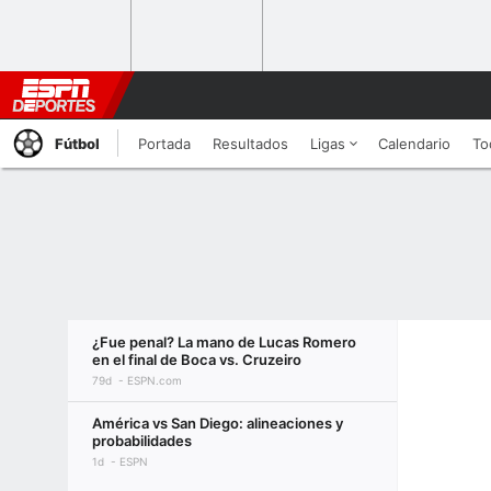
Fútbol
Portada
Resultados
Ligas
Calendario
To
¿Fue penal? La mano de Lucas Romero
en el final de Boca vs. Cruzeiro
79d
ESPN.com
América vs San Diego: alineaciones y
probabilidades
1d
ESPN