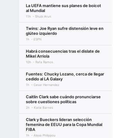
La UEFA mantiene sus planes de boicot
al Mundial
11h
Shubi Arun
Twins: Joe Ryan sufre distensión leve en
glúteo izquierdo
1h
ESPN
Habrá consecuencias tras el dislate de
Mikel Arriola
10h
Rafa Ramos
Fuentes: Chucky Lozano, cerca de llegar
cedido al LA Galaxy
1h
Cesar Hernandez
Caitlin Clark sabe cuándo pronunciarse
sobre cuestiones políticas
2h
Katie Barnes
Clark y Bueckers lideran selección
femenina de EEUU para la Copa Mundial
FIBA
1h
Alexa Philippou