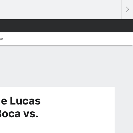
sy
de Lucas
Boca vs.