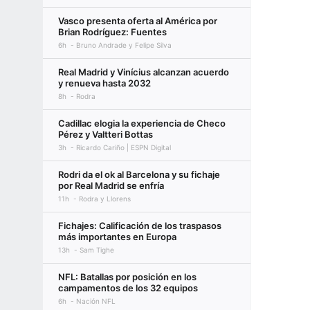
Vasco presenta oferta al América por
Brian Rodríguez: Fuentes
6h
Bruno Andrade y Felipe Silva
Real Madrid y Vinícius alcanzan acuerdo
y renueva hasta 2032
8h
Rodra
Cadillac elogia la experiencia de Checo
Pérez y Valtteri Bottas
3h
Ricardo Cariño | ESPN Digital
Rodri da el ok al Barcelona y su fichaje
por Real Madrid se enfría
11h
Rodra y Llorens
Fichajes: Calificación de los traspasos
más importantes en Europa
13h
Sam Tighe
NFL: Batallas por posición en los
campamentos de los 32 equipos
6h
Nación NFL