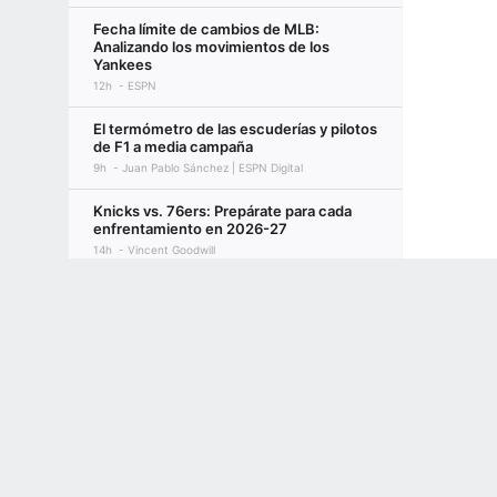
Fecha límite de cambios de MLB:
Analizando los movimientos de los
Yankees
12h
ESPN
El termómetro de las escuderías y pilotos
de F1 a media campaña
9h
Juan Pablo Sánchez | ESPN Digital
Knicks vs. 76ers: Prepárate para cada
enfrentamiento en 2026-27
14h
Vincent Goodwill
Terms of Use
Privacy Policy
Your US State Privacy Rights
Children's
David Martínez y una pelea perfecta en
Noche UFC
14h
Carlos Contreras Legaspi
GAMBLING PROBLEM? CALL 1-800-GAMBLER or 1-800-MY-RESET, (800) 32
www.mdgamblinghelp.org (MD), 1-800-981-0023 (PR). 21+ and present in most stat
La radiografía del reinado de Penta y qué
le sigue ahora en WWE
15h
Víctor O. López-Hernández
México, por su lugar en el flag football de
Los Ángeles 2028
1d
Rebeca Landa | ESPN Digital