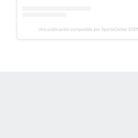
Una publicación compartida por SportsCenter ES
 Online Privacy Policy
Interest-Based Ads
About Nielsen Measurement
You
Corrections
7-5050 or visit gamblinghelplinema.org (MA). Call 877-8-HOPENY/text HOPE
es. (18+ DC/KY/NH/PR/WY). Void in ONT. Eligibility restrictions apply. Terms: 
wager tax may apply in IL.
Copyright: © 2026 ESPN Enterprises, LLC. All rights reserved.