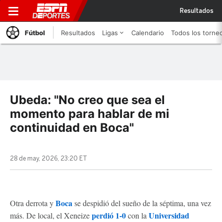
Resultados
Fútbol
Resultados
Ligas
Calendario
Todos los torne
Ubeda: "No creo que sea el
momento para hablar de mi
continuidad en Boca"
28 de may, 2026, 23:20 ET
Boca
Otra derrota y
se despidió del sueño de la séptima, una vez
perdió 1-0
Universidad
más. De local, el Xeneize
con la